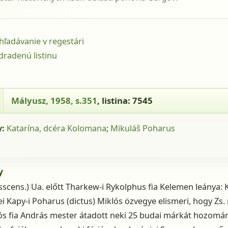
yhľadávanie v regestári
dradenú listinu
 Mályusz, 1958, s.351, listina: 7545
Mályusz, 1958, s.351
, listina: 7545
y:
Katarína, dcéra Kolomana
;
Mikuláš Poharus
y
asscens.) Ua. előtt Tharkew-i Rykolphus fia Kelemen leánya: K
 Kapy-i Poharus (dictus) Miklós özvegye elismeri, hogy Zs
ós fia András mester átadott neki 25 budai márkát hozomá