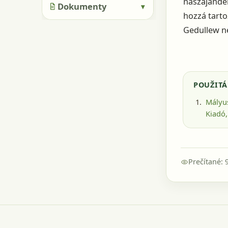
nászajándék
Dokumenty
▾
hozzá tarto
Gedullew nev
POUŽITÁ
Mályus
Kiadó,
Prečítané: 