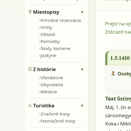
Miestopisy
▾
›
Prírodné rezervácie
Prejsť na v
›
Vrchy
Zobraziť na
›
Oblasti
›
Pamiatky
1.5.1410 -
›
Skaly, kamene
›
Jaskyne
1.5.1410
Z histórie
▾
Osob
›
Všeobecne
›
Obyvatelia
›
Metácie
Text listin
Turistika
▾
Máj. 1. (in 
›
Značené trasy
sárosmegyei
›
Neznačené trasy
Koka-i Mikl