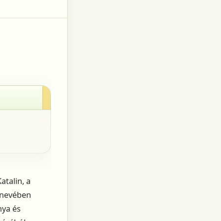
atalin, a
. nevében
nya és