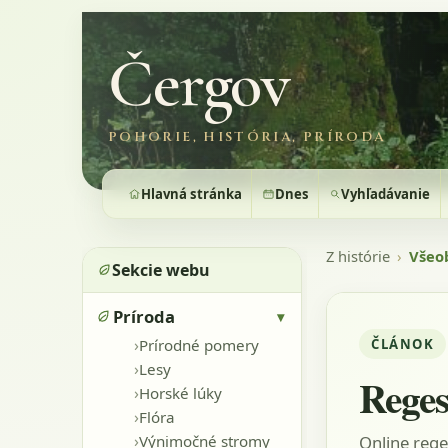
Čergov
POHORIE, HISTÓRIA, PRÍRODA
Hlavná stránka
Dnes
Vyhľadávanie
Z histórie
›
Všeo
Sekcie webu
Príroda
▾
›
ČLÁNOK
Prírodné pomery
›
Lesy
Reges
›
Horské lúky
›
Flóra
›
Online rege
Výnimočné stromy