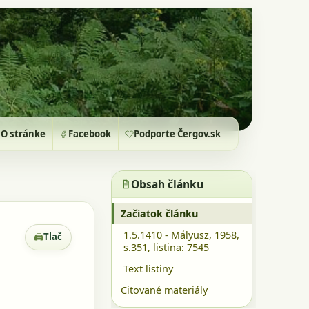
O stránke
Facebook
Podporte Čergov.sk
Obsah článku
Začiatok článku
1.5.1410 - Mályusz, 1958,
🖨
Tlač
Zobrazenie pre tlač
s.351, listina: 7545
Text listiny
Citované materiály