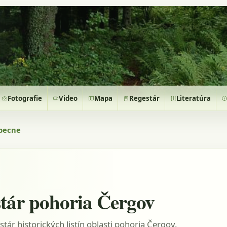
Fotografie
Video
Mapa
Regestár
Literatúra
becne
tár pohoria Čergov
stár historických listín oblasti pohoria Čergov.