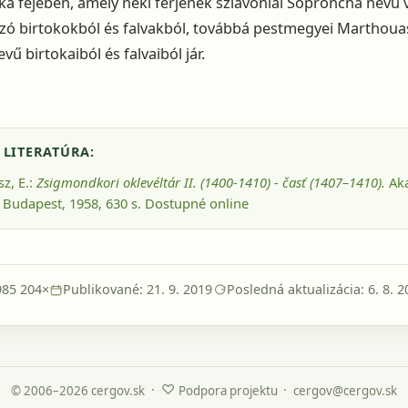
a fejében, amely neki férjének szlavóniai Soproncha nevű v
zó birtokokból és falvakból, továbbá pestmegyei Marthoua
ű birtokaiból és falvaiból jár.
 LITERATÚRA:
z, E.:
Zsigmondkori oklevéltár II. (1400-1410) - časť (1407–1410).
Ak
 Budapest, 1958
, 630 s.
Dostupné online
985 204×
Publikované: 21. 9. 2019
Posledná aktualizácia: 6. 8. 2
♡
·
·
© 2006–2026 cergov.sk
Podpora projektu
cergov@cergov.sk