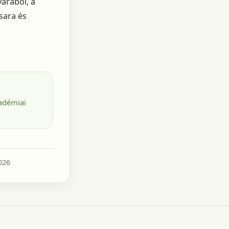
árából, a
sara és
adémiai
026