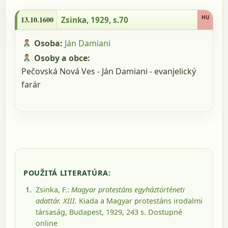
13.10.1600 - Zsinka, 1929, s.70
HU
13.10.1600
Zsinka, 1929, s.70
Osoba:
Ján Damiani
Osoby a obce:
Pečovská Nová Ves - Ján Damiani - evanjelický
farár
POUŽITÁ LITERATÚRA:
Zsinka, F.:
Magyar protestáns egyháztörténeti
adattár. XIII.
Kiada a Magyar protestáns irodalmi
társaság, Budapest, 1929
, 243 s.
Dostupné
online