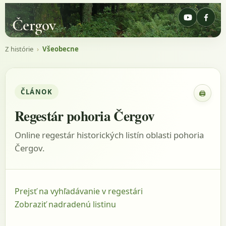
Čergov
Z histórie
›
Všeobecne
ČLÁNOK
🖨
Zobraz
Regestár pohoria Čergov
Online regestár historických listín oblasti pohoria
Čergov.
Prejsť na vyhľadávanie v regestári
Zobraziť nadradenú listinu