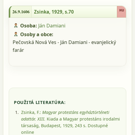
26.9.1606 - Zsinka, 1929, s.70
HU
26.9.1606
Zsinka, 1929, s.70
Osoba:
Ján Damiani
Osoby a obce:
Pečovská Nová Ves - Ján Damiani - evanjelický
farár
POUŽITÁ LITERATÚRA:
Zsinka, F.:
Magyar protestáns egyháztörténeti
adattár. XIII.
Kiada a Magyar protestáns irodalmi
társaság, Budapest, 1929
, 243 s.
Dostupné
online