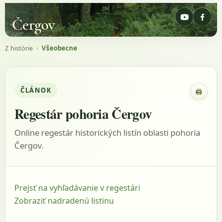
Čergov
Z histórie
›
Všeobecne
ČLÁNOK
🖨
Zobraz
Regestár pohoria Čergov
Online regestár historických listín oblasti pohoria
Čergov.
Prejsť na vyhľadávanie v regestári
Zobraziť nadradenú listinu