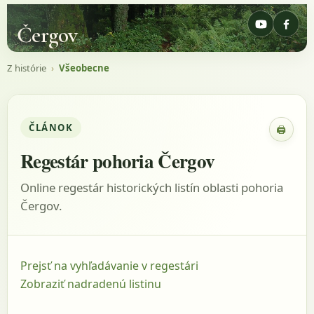
Čergov
Z histórie
›
Všeobecne
ČLÁNOK
🖨
Zobraz
Regestár pohoria Čergov
Online regestár historických listín oblasti pohoria
Čergov.
Prejsť na vyhľadávanie v regestári
Zobraziť nadradenú listinu