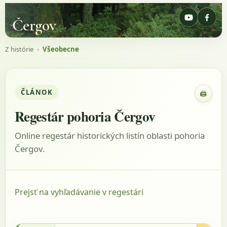
Čergov
Z histórie
›
Všeobecne
ČLÁNOK
🖨
Zobraz
Regestár pohoria Čergov
Online regestár historických listín oblasti pohoria
Čergov.
Prejsť na vyhľadávanie v regestári
1332-1337 - Sedlák, 2008, s.172, listina: