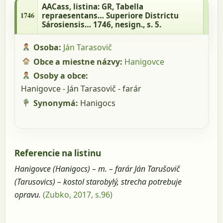
repraesentans… Superiore Districtu
AACass
, listina: GR, Tabella
Sárosiensis… 1746, nesign., s. 5.
1746
repraesentans… Superiore Districtu
Sárosiensis… 1746, nesign., s. 5.
Osoba:
Ján Tarasovič
Obce a miestne názvy:
Hanigovce
Osoby a obce:
Hanigovce - Ján Tarasovič - farár
Synonymá:
Hanigocs
Referencie na listinu
Hanigovce (Hanigocs) – m. – farár Ján Tarušovič
(Tarusovics) – kostol starobylý, strecha potrebuje
opravu.
(Zubko, 2017, s.96)