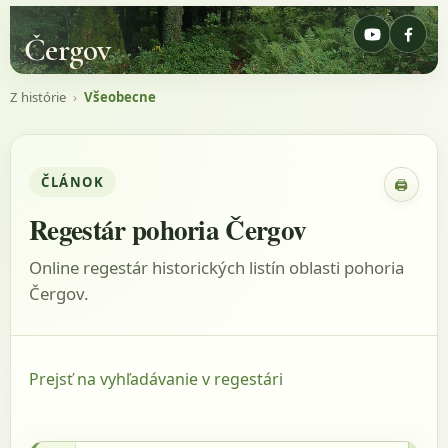
Čergov
Z histórie
›
Všeobecne
ČLÁNOK
🖨
Zobraz
Regestár pohoria Čergov
Online regestár historických listín oblasti pohoria
Čergov.
Prejsť na vyhľadávanie v regestári
1746 - AACass, listina: GR, Tabella