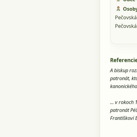
Osoby
Pečovská 
Pečovská 
Referencie
A biskup roz
patronát, kt
kanonického 
... v rokoch
patronát Pé
Františkovi 