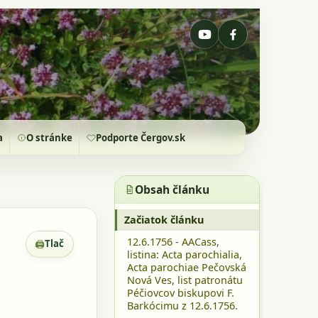
a
O stránke
Podporte Čergov.sk
Obsah článku
Začiatok článku
12.6.1756 - AACass,
🖨
Tlač
Zobrazenie pre tlač
listina: Acta parochialia,
Acta parochiae Pečovská
Nová Ves, list patronátu
Péčiovcov biskupovi F.
Barkócimu z 12.6.1756.