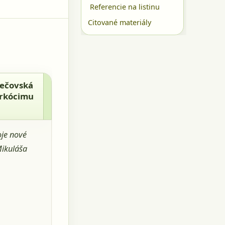
Referencie na listinu
Citované materiály
ae
 Pečovská
arkócimu
oje nové
Mikuláša