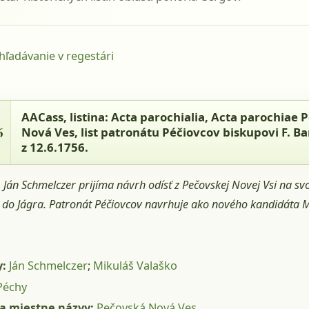
yhľadávanie v regestári
 - AACass, listina: Acta parochialia, Acta parochi
Nová Ves, list patronátu Péčiovcov biskupovi F.
AACass
, listina: Acta parochialia, Acta parochiae
 z 12.6.1756.
6
Nová Ves, list patronátu Péčiovcov biskupovi F. B
z 12.6.1756.
:
Ján Schmelczer prijíma návrh odísť z Pečovskej Novej Vsi na sv
 do Jágra. Patronát Péčiovcov navrhuje ako nového kandidáta 
y:
Ján Schmelczer
;
Mikuláš Valaško
Péchy
a miestne názvy:
Pečovská Nová Ves