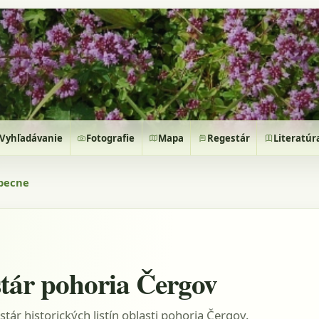
Vyhľadávanie
Fotografie
Mapa
Regestár
Literatúr
becne
tár pohoria Čergov
stár historických listín oblasti pohoria Čergov.