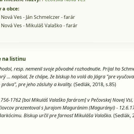
 a obce:
Nová Ves - Ján Schmelczer - farár
Nová Ves - Mikuláš Valaško - farár
 na listinu
hodol, resp. nemenil svoje pôvodné rozhodnutie. Prijal ho Schme
orý ... napísal, že chápe, že biskup ho volá do Jágra "pre vyučov
práva", pre jeho zásluhy a kvality.
(Sedlák, 2018, s.85)
 1756-1762 [bol Mikuláš Valaško farárom] v Pečovskej Novej Vsi,
čiovcov prezentoval s Jurajom Maguránim (Magurányi) - 12.6.17
Barkócimu. Biskup určil pre farnosť Mikuláša Valaška.
(Sedlák, 