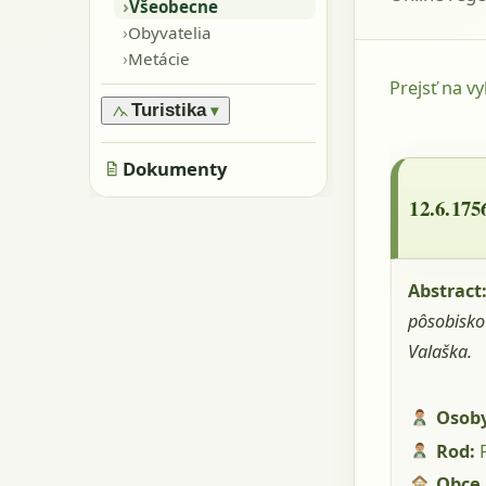
›
Oblasti
›
Všeobecne
›
Pamiatky
›
Obyvatelia
›
Skaly, kamene
›
Metácie
›
Jaskyne
Prejsť na v
Turistika
▾
›
Značené trasy
12.6.1756
›
Dokumenty
Neznačené trasy
Pečovská 
Barkócimu
12.6.175
Abstract
pôsobisko
Valaška.
Osob
Rod:
Obce 