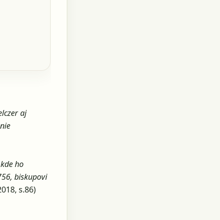
lczer aj
anie
 kde ho
56, biskupovi
2018, s.86)