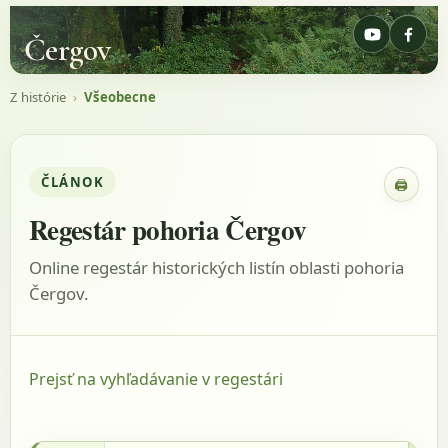
Čergov
Z histórie
›
Všeobecne
ČLÁNOK
🖨
Zobraz
Regestár pohoria Čergov
Online regestár historických listín oblasti pohoria
Čergov.
Prejsť na vyhľadávanie v regestári
20.4.1762 - AACass, listina: Acta