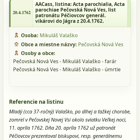
parochialia, Acta parochiae Pečovská
AACass
, listina: Acta parochialia, Acta
Nová Ves, list patronátu Péčiovcov
parochiae Pečovská Nová Ves, list
20.4.1762
patronátu Péčiovcov generál.
generál. vikárovi do Jágra z 20.4.1762.
vikárovi do Jágra z 20.4.1762.
Osoba:
Mikuláš Valaško
Obce a miestne názvy:
Pečovská Nová Ves
Osoby a obce:
Pečovská Nová Ves - Mikuláš Valaško - farár
Pečovská Nová Ves - Mikuláš Valaško - úmrtie
Referencie na listinu
Mladý (cca 37-ročný) Valaško, po dlhej a ťažkej chorobe,
zomrel v Pečovskej Novej Vsi okolo sviatku Veľkej noci,
11. apríla 1762. Dňa 20. apríla 1762 už patronát
Péčiovcov prezentoval biskupovi, resp. generálnemu