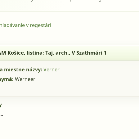
yhľadávanie v regestári
Košice, listina: Taj. arch., V Szathmári 1
AM Košice
, listina: Taj. arch., V Szathmári 1
a miestne názvy:
Verner
nymá:
Werneer
y
..