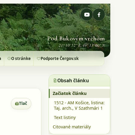
Pod Bukovým vrchom
21° 10' 52" E, 49° 13' 00" N
a
O stránke
Podporte Čergov.sk
Obsah článku
Začiatok článku
1512 - AM Košice, listina:
🖨
Tlač
Zobrazenie pre tlač
Taj. arch., V Szathmári 1
Text listiny
Citované materiály