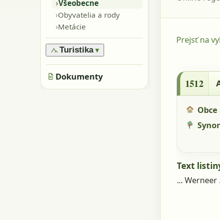
›
Oblasti
›
Všeobecne
›
Pamiatky
›
Obyvatelia a rody
›
Skaly, kamene
›
Metácie
›
Jaskyne
Prejsť na v
Turistika
▾
›
Značené trasy
1512 - AM 
›
Dokumenty
Neznačené trasy
1512
Obce 
Syno
Text listin
... Werneer .