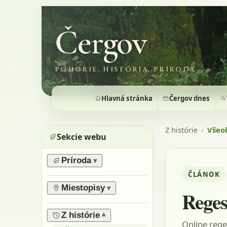
Čergov
POHORIE, HISTÓRIA, PRÍRODA
Hlavná stránka
Čergov dnes
Z histórie
›
Všeo
Sekcie webu
Príroda
▾
ČLÁNOK
›
Prírodné pomery
›
Lesy
Miestopisy
▾
Reges
›
Horské lúky
›
Prírodné rezervácie
›
Flóra
›
Vrchy
Z histórie
▾
Online rege
›
Výnimočné stromy