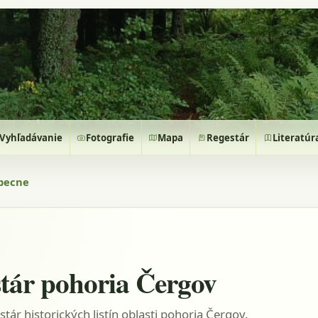
Vyhľadávanie
Fotografie
Mapa
Regestár
Literatúr
becne
tár pohoria Čergov
stár historických listín oblasti pohoria Čergov.