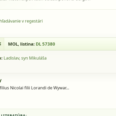
yhľadávanie v regestári
 - MOL, listina: DL 57380
5
MOL
, listina:
DL 57380
a:
Ladislav, syn Mikuláša
y
filius Nicolai filii Lorandi de Wywar...
 LITERATÚRA: