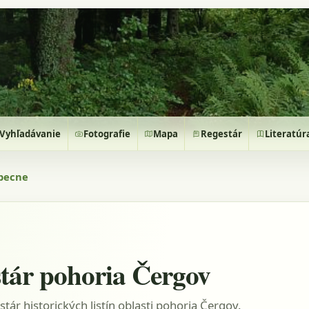
Vyhľadávanie
Fotografie
Mapa
Regestár
Literatúr
becne
tár pohoria Čergov
stár historických listín oblasti pohoria Čergov.