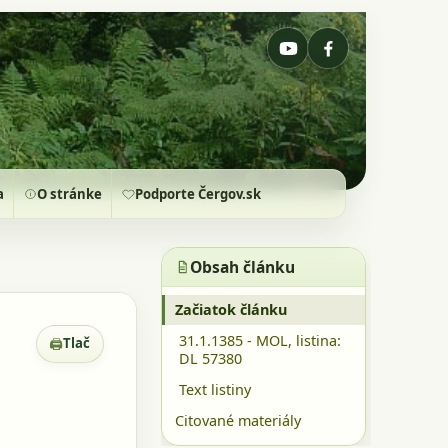
a
O stránke
Podporte Čergov.sk
Obsah článku
Začiatok článku
31.1.1385 - MOL, listina:
🖨
Tlač
Zobrazenie pre tlač
DL 57380
Text listiny
Citované materiály