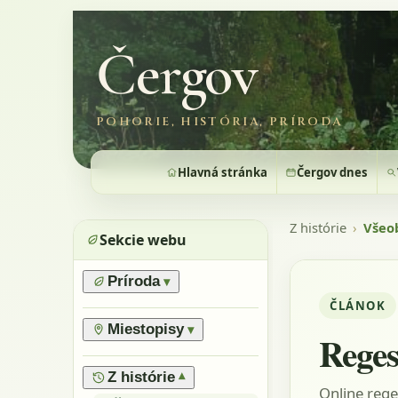
Čergov
POHORIE, HISTÓRIA, PRÍRODA
Hlavná stránka
Čergov dnes
Z histórie
›
Všeo
Sekcie webu
Príroda
▾
ČLÁNOK
›
Prírodné pomery
›
Lesy
Miestopisy
▾
Reges
›
Horské lúky
›
Prírodné rezervácie
›
Flóra
›
Vrchy
Z histórie
▾
Online rege
›
Výnimočné stromy