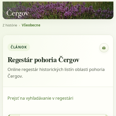
Čergov
Z histórie
›
Všeobecne
ČLÁNOK
🖨
Zobraz
Regestár pohoria Čergov
Online regestár historických listín oblasti pohoria
Čergov.
Prejsť na vyhľadávanie v regestári
1786 - Matrika Ľutina