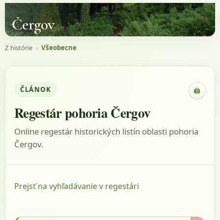
Čergov
Z histórie
›
Všeobecne
ČLÁNOK
🖨
Zobraz
Regestár pohoria Čergov
Online regestár historických listín oblasti pohoria
Čergov.
Prejsť na vyhľadávanie v regestári
21.11.1657 - Uličný, 1981, s.1657, listina: