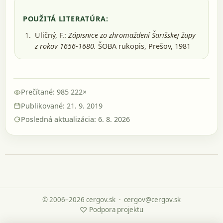
POUŽITÁ LITERATÚRA:
Uličný, F.:
Zápisnice zo zhromaždení Šarišskej župy
z rokov 1656-1680.
ŠOBA rukopis, Prešov, 1981
Prečítané: 985 222×
Publikované: 21. 9. 2019
Posledná aktualizácia: 6. 8. 2026
© 2006–2026 cergov.sk
·
cergov@cergov.sk
♡
Podpora projektu