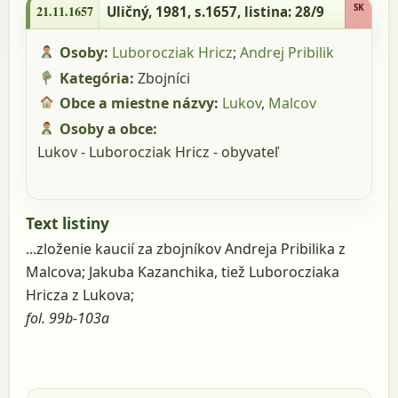
28/9
SK
21.11.1657
Uličný, 1981, s.1657
, listina: 28/9
Osoby:
Luborocziak Hricz
;
Andrej Pribilik
Kategória:
Zbojníci
Obce a miestne názvy:
Lukov
,
Malcov
Osoby a obce:
Lukov - Luborocziak Hricz - obyvateľ
Text listiny
...zloženie kaucií za zbojníkov Andreja Pribilika z
Malcova; Jakuba Kazanchika, tiež Luborocziaka
Hricza z Lukova;
fol. 99b-103a