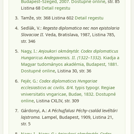
Budapest–Szeged, 2007
. Dostupné online
, str. 85
Listina 68
Detail regestu
Tamže, str. 368 Listina 602
Detail regestu
Sedlák, V.:
Regesta diplomatica nec non epistolaria
Slovaciae II.
Veda, Bratislava, 1987
, Listina 785,
str. 346
Nagy, I.:
Anjoukori okmánytár. Codex diplomaticus
Hungaricus Andegavensis. II. (1322–1332).
Kiadja a
Magyar tudományos akadémia, Budapest, 1881
.
Dostupné online
, Listina 30, str. 36
Fejér, G.:
Codex diplomaticvs Hvngariae
ecclesiasticvs ac civilis. 8/4.
typis typogr. Regiae
vniversitatis vngaricae, Budae, 1832
. Dostupné
online
, Listina CXLIV, str. 309
Gárdonyi, A.:
A Péchujfalusi Péchy-család levéltári
lajstroma.
Lampel, Budapest, 1909
, Listina 21,
str. 5
Nagy, I., Nagy, G.:
Anjoukori okmánytár. Codex