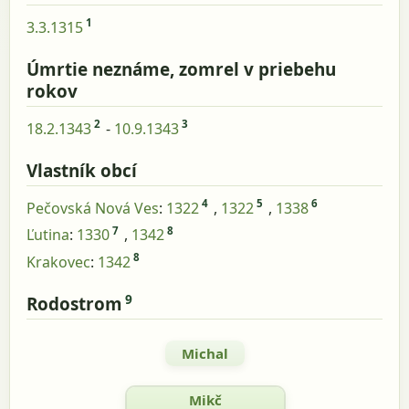
1
3.3.1315
Úmrtie neznáme, zomrel v priebehu
rokov
2
3
18.2.1343
-
10.9.1343
Vlastník obcí
4
5
6
Pečovská Nová Ves
:
1322
,
1322
,
1338
7
8
Ľutina
:
1330
,
1342
8
Krakovec
:
1342
9
Rodostrom
Michal
Mikč