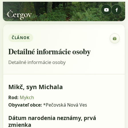
Čergov
ČLÁNOK
🖨
Zobraz
Detailné informácie osoby
Detailné informácie osoby
Mikč, syn Michala
Rod:
Mykch
Obyvateľ obce:
*Pečovská Nová Ves
Dátum narodenia neznámy, prvá
zmienka