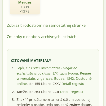
Merges
1339
-1378
Zobraziť rodostrom na samostatnej stránke
Zmienky o osobe v archívnych listinách
CITOVANÉ MATERIÁLY
Fejér, G.:
Codex diplomaticvs Hvngariae
ecclesiasticvs ac civilis. 8/7.
typis typogr. Regiae
vniversitatis vngaricae, Budae, 1842
. Dostupné
online
, str. 155 Listina CXXV
Detail regestu
Tamže, str. 263 Listina CCII
Detail regestu
Znak '-' pri dátume znamená dátum poslednej
zmienky o osobe, teda posledný známy dátum,