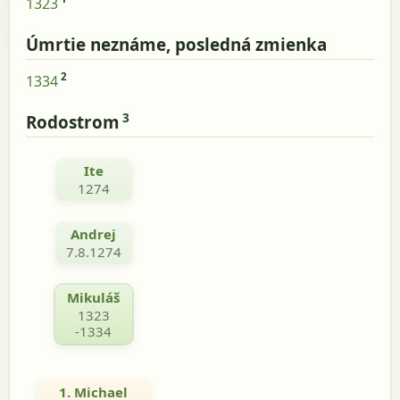
1323
Úmrtie neznáme, posledná zmienka
2
1334
3
Rodostrom
Ite
1274
Andrej
7.8.1274
Mikuláš
1323
-1334
1. Michael