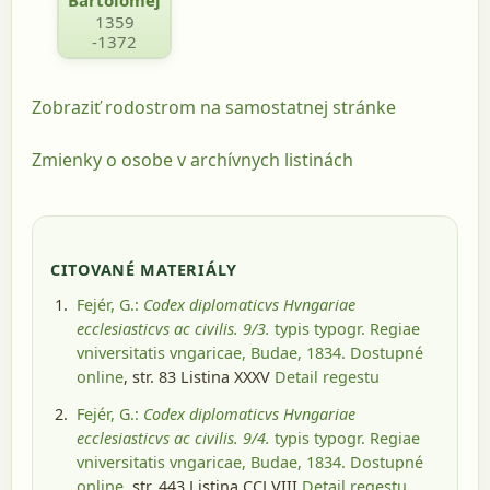
1359
-1372
Zobraziť rodostrom na samostatnej stránke
Zmienky o osobe v archívnych listinách
CITOVANÉ MATERIÁLY
Fejér, G.:
Codex diplomaticvs Hvngariae
ecclesiasticvs ac civilis. 9/3.
typis typogr. Regiae
vniversitatis vngaricae, Budae, 1834
. Dostupné
online
, str. 83 Listina XXXV
Detail regestu
Fejér, G.:
Codex diplomaticvs Hvngariae
ecclesiasticvs ac civilis. 9/4.
typis typogr. Regiae
vniversitatis vngaricae, Budae, 1834
. Dostupné
online
, str. 443 Listina CCLVIII
Detail regestu