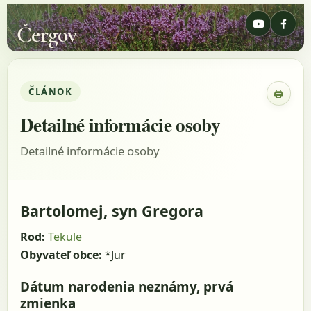
Čergov
ČLÁNOK
🖨
Zobraz
Detailné informácie osoby
Detailné informácie osoby
Bartolomej, syn Gregora
Rod:
Tekule
Obyvateľ obce:
*Jur
Dátum narodenia neznámy, prvá
zmienka