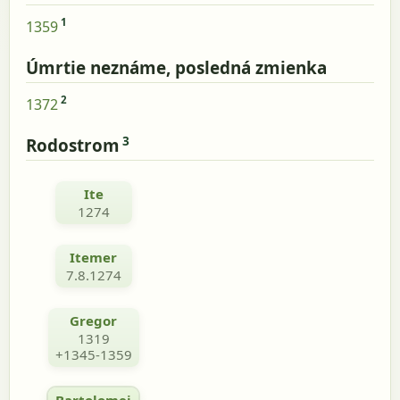
1
1359
Úmrtie neznáme, posledná zmienka
2
1372
3
Rodostrom
Ite
1274
Itemer
7.8.1274
Gregor
1319
+1345-1359
Bartolomej