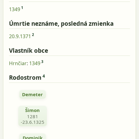
1
1349
Úmrtie neznáme, posledná zmienka
2
20.9.1371
Vlastník obce
3
Hrnčiar
:
1349
4
Rodostrom
Demeter
Šimon
1281
-23.6.1325
Dominik