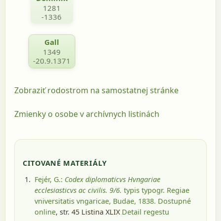
1281
-1336
Gall
1349
-20.9.1371
Zobraziť rodostrom na samostatnej stránke
Zmienky o osobe v archívnych listinách
CITOVANÉ MATERIÁLY
Fejér, G.:
Codex diplomaticvs Hvngariae
ecclesiasticvs ac civilis. 9/6.
typis typogr. Regiae
vniversitatis vngaricae, Budae, 1838
. Dostupné
online
, str. 45 Listina XLIX
Detail regestu