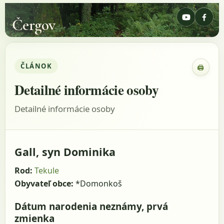
Čergov
ČLÁNOK
🖨
Zobraz
Detailné informácie osoby
Detailné informácie osoby
Gall, syn Dominika
Rod:
Tekule
Obyvateľ obce:
*Domonkoš
Dátum narodenia neznámy, prvá
zmienka