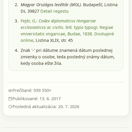
Magyar Országos levéltár (MOL).
Budapešť
, Listina
DL 39827
Detail regestu
Fejér, G.:
Codex diplomaticvs Hvngariae
ecclesiasticvs ac civilis. 9/6.
typis typogr. Regiae
vniversitatis vngaricae, Budae, 1838
. Dostupné
online
, Listina XLIX, str. 45
Znak '-' pri dátume znamená dátum poslednej
zmienky o osobe, teda posledný známy dátum,
kedy osoba ešte žila.
Prečítané: 939 550×
Publikované: 13. 6. 2017
Posledná aktualizácia: 20. 7. 2026