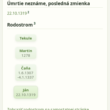
Úmrtie neznáme, posledná zmienka
2
22.10.1319
3
Rodostrom
Tekule
Martin
1278
Čaňa
1.6.1307
-4.1.1337
Ján
22.10.1319
Zobraziť rodostrom na samostatnej stránke