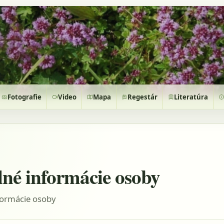
Fotografie
Video
Mapa
Regestár
Literatúra
lné informácie osoby
formácie osoby