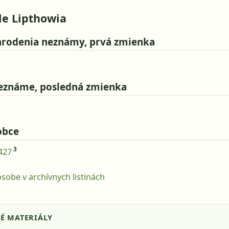
de Lipthowia
rodenia neznámy, prvá zmienka
eznáme, posledná zmienka
obce
3
427
sobe v archívnych listinách
É MATERIÁLY