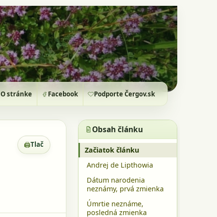
O stránke
Facebook
Podporte Čergov.sk
Obsah článku
🖨
Tlač
Zobrazenie pre tlač
Začiatok článku
Andrej de Lipthowia
Dátum narodenia
neznámy, prvá zmienka
Úmrtie neznáme,
posledná zmienka