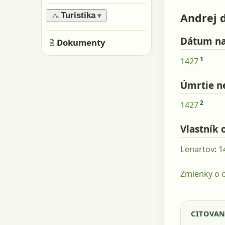
›
Oblasti
›
Všeobecne
›
Pamiatky
›
Obyvatelia
Andrej 
Turistika
▾
›
Skaly, kamene
›
Metácie
›
Značené trasy
›
Jaskyne
Dátum na
Dokumenty
›
Neznačené trasy
1
1427
Úmrtie n
2
1427
Vlastník 
Lenartov
:
1
Zmienky o o
CITOVAN