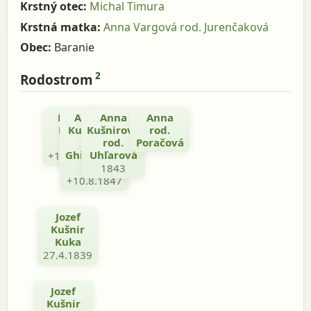
Krstný otec:
Michal Timura
Krstná matka:
Anna Vargová rod. Jurenčaková
Obec:
Baranie
2
Rodostrom
Michal
Alžbeta
Anna
Anna
Kušnir
Kušnirová
Kušnirová
rod.
rod.
rod.
Poračová
1799
Ghimerová
Uhľarová
+16.2.1865
1797
1843
+10.8.1847
Jozef
Kušnir
Kuka
27.4.1839
Jozef
Kušnir