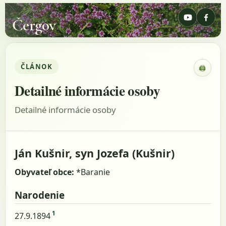
Čergov
ČLÁNOK
🖨
Zobraz
Detailné informácie osoby
Detailné informácie osoby
Ján Kušnir, syn Jozefa (Kušnir)
Obyvateľ obce:
*Baranie
Narodenie
1
27.9.1894