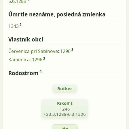
5.6.1289
Úmrtie neznáme, posledná zmienka
2
1343
Vlastník obcí
3
Červenica pri Sabinove
:
1296
3
Kamenica
:
1296
4
Rodostrom
Rutker
Rikolf I
1246
+23.3.1288-6.3.1306
Ján