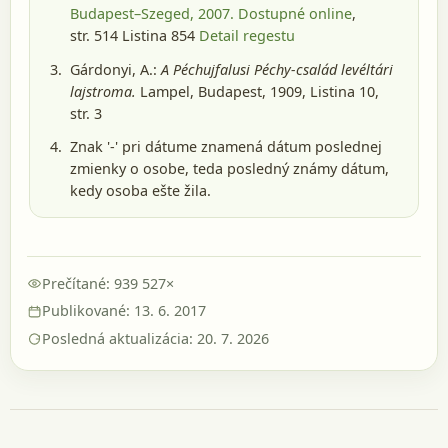
Budapest–Szeged, 2007
. Dostupné online
,
str. 514 Listina 854
Detail regestu
Gárdonyi, A.:
A Péchujfalusi Péchy-család levéltári
lajstroma.
Lampel, Budapest, 1909
, Listina 10,
str. 3
Znak '-' pri dátume znamená dátum poslednej
zmienky o osobe, teda posledný známy dátum,
kedy osoba ešte žila.
Prečítané: 939 527×
Publikované: 13. 6. 2017
Posledná aktualizácia: 20. 7. 2026