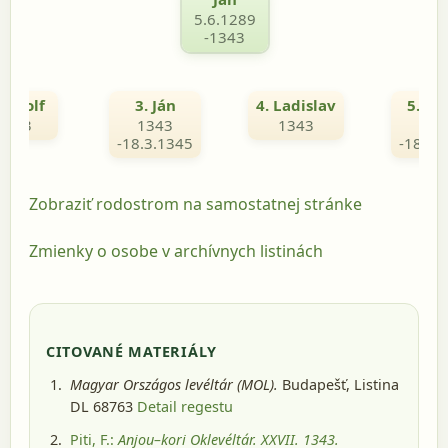
5.6.1289
-1343
 Rikolf
3. Ján
4. Ladislav
5. Ja
1343
1343
1343
134
-18.3.1345
-18.3.
Zobraziť rodostrom na samostatnej stránke
Zmienky o osobe v archívnych listinách
CITOVANÉ MATERIÁLY
Magyar Országos levéltár (MOL).
Budapešť
, Listina
DL 68763
Detail regestu
Piti, F.:
Anjou–kori Oklevéltár. XXVII. 1343.