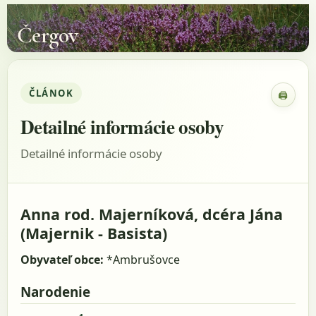
Čergov
ČLÁNOK
🖨
Zobraz
Detailné informácie osoby
Detailné informácie osoby
Anna rod. Majerníková, dcéra Jána
(Majernik - Basista)
Obyvateľ obce:
*Ambrušovce
Narodenie