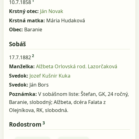
1
10.7.1858
Krstný otec:
Ján Novak
Krstná matka:
Mária Hudaková
Obec:
Baranie
Sobáš
2
17.7.1882
Manželka:
Alžbeta Orlovská rod. Lazorčaková
Svedok:
Jozef Kušnir Kuka
Svedok:
Ján Bors
Poznámka:
V sobášnom liste: Štefan, GK, 24 ročný,
Baranie, slobodný; Alžbeta, dcéra Falata z
Olejníkova, RK, slobodná.
3
Rodostrom