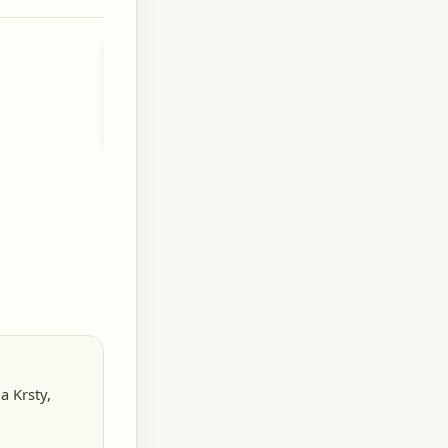
Zuzana
Orlovská
rod.
Blaščaková
1834
na Krsty,