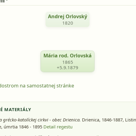
om
Andrej Orlovský
1820
Mária rod. Orlovská
1865
+5.9.1879
odostrom na samostatnej stránke
É MATERIÁLY
a grécko-katolíckej cirkvi - obec Drienica.
Drienica, 1846-1887
, Listi
, úmrtia 1846 - 1895
Detail regestu