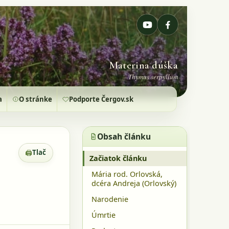
Materina dúška
Thymus serpyllum
a
O stránke
Podporte Čergov.sk
Obsah článku
🖨
Tlač
Zobrazenie pre tlač
Začiatok článku
Mária rod. Orlovská,
dcéra Andreja (Orlovský)
Narodenie
Úmrtie