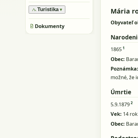
›
Oblasti
›
Všeobecne
›
Pamiatky
›
Obyvatelia a rody
Mária ro
Turistika
▾
›
Skaly, kamene
›
Metácie
›
Značené trasy
›
Obyvateľ o
Jaskyne
›
Dokumenty
Neznačené trasy
Narodeni
1
1865
Obec:
Bara
Poznámka
možné, že i
Úmrtie
2
5.9.1879
Vek:
14 rok
Obec:
Bara