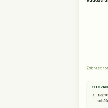
Rodostr
Zobraziť r
CITOVAN
Matrik
sobáše