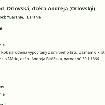
d. Orlovská, dcéra Andreja (Orlovský)
bcí:
*Baranie, +Baranie
e
nie
:
Rok narodenia vypočítaný z úmrtného listu. Záznam o krste
de o Máriu, dcéru Andreja Blaščaka, narodenú 30.1.1866.
ov
nie
3