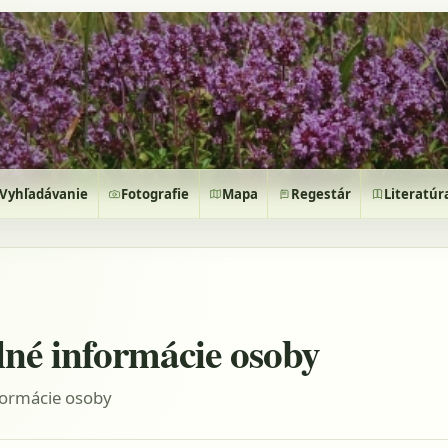
Vyhľadávanie
Fotografie
Mapa
Regestár
Literatúr
lné informácie osoby
formácie osoby