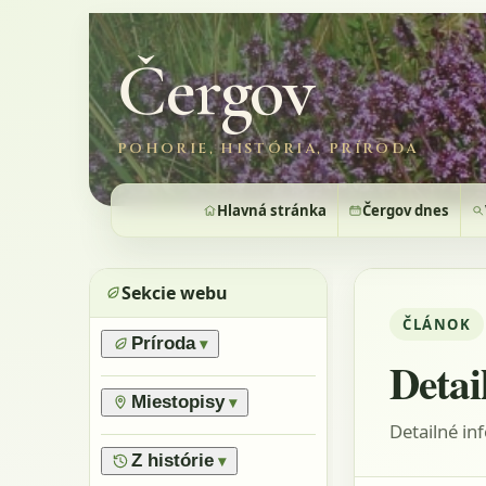
Čergov
POHORIE, HISTÓRIA, PRÍRODA
Hlavná stránka
Čergov dnes
Sekcie webu
ČLÁNOK
Príroda
▾
Detai
›
Prírodné pomery
›
Lesy
Miestopisy
▾
›
Horské lúky
Detailné in
›
Prírodné rezervácie
›
Flóra
›
Vrchy
Z histórie
▾
›
Výnimočné stromy