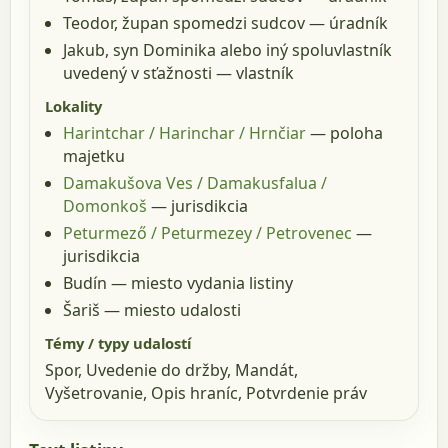
Teodor, župan spomedzi sudcov
— úradník
Jakub, syn Dominika alebo iný spoluvlastník
uvedený v sťažnosti
— vlastník
Lokality
Harintchar / Harinchar / Hrnčiar
— poloha
majetku
Damakušova Ves / Damakusfalua /
Domonkoš
— jurisdikcia
Peturmező / Peturmezey / Petrovenec
—
jurisdikcia
Budín
— miesto vydania listiny
Šariš
— miesto udalosti
Témy / typy udalostí
Spor, Uvedenie do držby, Mandát,
Vyšetrovanie, Opis hraníc, Potvrdenie práv