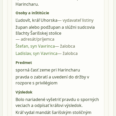
Harincharu.
Osoby a inštitúcie
Ľudovít, kráľ Uhorska
vydavateľ listiny
župan alebo podžupan a slúžni sudcovia
šľachty Šarišskej stolice
adresát/príjemca
Štefan, syn Vavrinca
žalobca
Ladislav, syn Vavrinca
žalobca
Predmet
sporná časť zeme pri Harincharu
pravda o zabratí a uvedení do držby v
rozpore s privilégiom
Výsledok
Bolo nariadené vyšetriť pravdu o sporných
veciach a odpísať kráľovi výsledok.
Kráľ vydal mandát šarišským stoličným