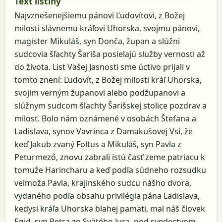
Text listiny
Najvznešenejšiemu pánovi Ľudovítovi, z Božej
milosti slávnemu kráľovi Uhorska, svojmu pánovi,
magister Mikuláš, syn Donča, župan a slúžni
sudcovia šľachty Šariša posielajú služby vernosti až
do života. List Vašej Jasnosti sme úctivo prijali v
tomto znení: Ľudovít, z Božej milosti kráľ Uhorska,
svojim verným županovi alebo podžupanovi a
slúžnym sudcom šľachty Šarišskej stolice pozdrav a
milosť. Bolo nám oznámené v osobách Štefana a
Ladislava, synov Vavrinca z Damakušovej Vsi, že
keď Jakub zvaný Foltus a Mikuláš, syn Pavla z
Peturmező, znovu zabrali istú časť zeme patriacu k
tomuže Harincharu a keď podľa súdneho rozsudku
veľmoža Pavla, krajinského sudcu nášho dvora,
vydaného podľa obsahu privilégia pána Ladislava,
kedysi kráľa Uhorska blahej pamäti, mal náš človek
Egid, syn Petra zo Svätého Jura, pod svedectvom