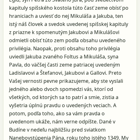
kapituly spišského kostola túto časť zeme obísť po
hraniciach a uviesť do nej Mikuláša a Jakuba, ten
istý náš človek a svedok uvedenej spišskej kapituly
z priazne k spomenutým Jakubovi a Mikulášovi
odmietli obísť túto zem podľa obsahu uvedeného
privilégia. Naopak, proti obsahu toho privilégia
uviedli Jakuba zvaného Foltus a Mikuláša, syna
Pavla, do väčšej časti zeme patriacej uvedeným
Ladislavovi a Štefanovi, Jakubovi a Gallovi. Preto
Vašej vernosti pevne prikazujeme, aby ste vyslali
jedného alebo dvoch spomedzi vás, ktorí od
všetkých, od ktorých sa to patrí a smie, zistia a
vyšetria úplnú pravdu o uvedených veciach. A
potom, podľa toho, ako sa vám pravda o
uvedenom ukáže, nám verne odpíšte. Dané v
Budíne v nedeľu najbližšiu pred sviatkom
Nanebovstúpenia Pána, roku toho istého 1349. My