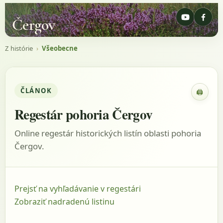
Čergov
Z histórie
›
Všeobecne
ČLÁNOK
🖨
Zobraz
Regestár pohoria Čergov
Online regestár historických listín oblasti pohoria
Čergov.
Prejsť na vyhľadávanie v regestári
Zobraziť nadradenú listinu