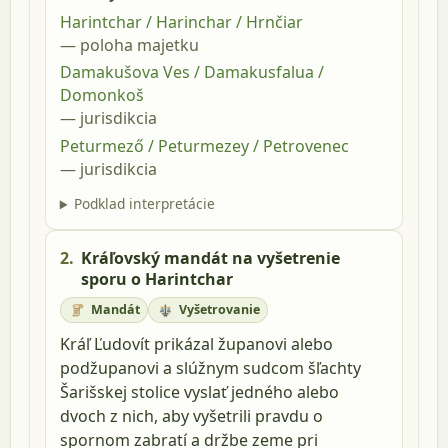
Harintchar / Harinchar / Hrnčiar
poloha majetku
Damakušova Ves / Damakusfalua /
Domonkoš
jurisdikcia
Peturmező / Peturmezey / Petrovenec
jurisdikcia
Podklad interpretácie
2.
Kráľovský mandát na vyšetrenie
sporu o Harintchar
Mandát
Vyšetrovanie
Kráľ Ľudovít prikázal županovi alebo
podžupanovi a slúžnym sudcom šľachty
Šarišskej stolice vyslať jedného alebo
dvoch z nich, aby vyšetrili pravdu o
spornom zabratí a držbe zeme pri