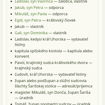
Ladislav, syn Vavrinca
— žalobca, vlastník
Jakub, syn Petra
— odporca
Mikuláš, syn Pavla
— odporca
Egid, syn Petra
— kráľovský človek
Jakub
— vlastník
Gall, syn Dominika
— vlastník
Ladislav, kedysi kráľ Uhorska
— vydavateľ
listiny
kapitula spišského kostola
— kapitula alebo
konvent
Pavol, krajinský sudca kráľovského dvora
—
krajinský sudca
Ľudovít, kráľ Uhorska
— vydavateľ listiny
župan alebo podžupan a slúžni sudcovia
šľachty Šarišskej stolice
— adresát/príjemca
magister Mikuláš, syn Donča, župan Šariša
— úradník
Tomáš, župan spomedzi sudcov
— úradník