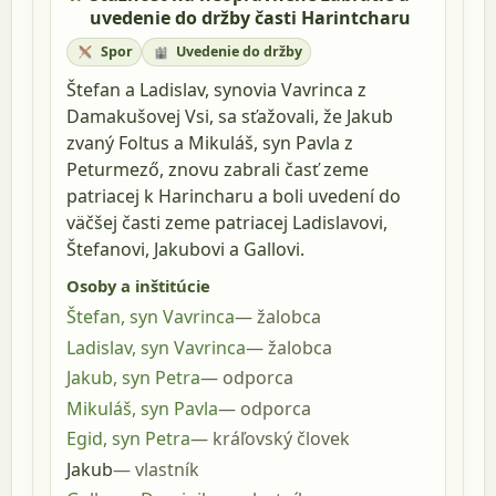
uvedenie do držby časti Harintcharu
Spor
Uvedenie do držby
Štefan a Ladislav, synovia Vavrinca z
Damakušovej Vsi, sa sťažovali, že Jakub
zvaný Foltus a Mikuláš, syn Pavla z
Peturmező, znovu zabrali časť zeme
patriacej k Harincharu a boli uvedení do
väčšej časti zeme patriacej Ladislavovi,
Štefanovi, Jakubovi a Gallovi.
Osoby a inštitúcie
Štefan, syn Vavrinca
žalobca
Ladislav, syn Vavrinca
žalobca
Jakub, syn Petra
odporca
Mikuláš, syn Pavla
odporca
Egid, syn Petra
kráľovský človek
Jakub
vlastník