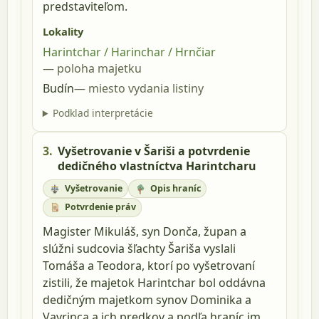
predstaviteľom.
Lokality
Harintchar / Harinchar / Hrnčiar
poloha majetku
Budín
miesto vydania listiny
Podklad interpretácie
3.
Vyšetrovanie v Šariši a potvrdenie
dedičného vlastníctva Harintcharu
Vyšetrovanie
Opis hraníc
Potvrdenie práv
Magister Mikuláš, syn Donča, župan a
slúžni sudcovia šľachty Šariša vyslali
Tomáša a Teodora, ktorí po vyšetrovaní
zistili, že majetok Harintchar bol oddávna
dedičným majetkom synov Dominika a
Vavrinca a ich predkov a podľa hraníc im