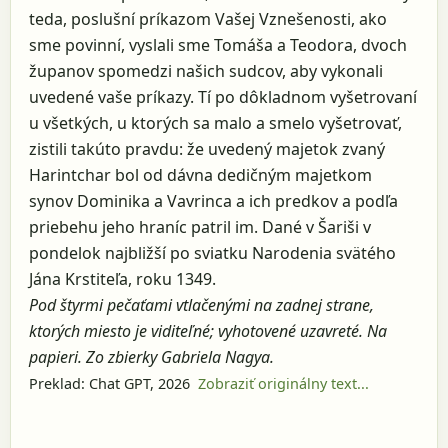
teda, poslušní príkazom Vašej Vznešenosti, ako
sme povinní, vyslali sme Tomáša a Teodora, dvoch
županov spomedzi našich sudcov, aby vykonali
uvedené vaše príkazy. Tí po dôkladnom vyšetrovaní
u všetkých, u ktorých sa malo a smelo vyšetrovať,
zistili takúto pravdu: že uvedený majetok zvaný
Harintchar bol od dávna dedičným majetkom
synov Dominika a Vavrinca a ich predkov a podľa
priebehu jeho hraníc patril im. Dané v Šariši v
pondelok najbližší po sviatku Narodenia svätého
Jána Krstiteľa, roku 1349.
Pod štyrmi pečaťami vtlačenými na zadnej strane,
ktorých miesto je viditeľné; vyhotovené uzavreté. Na
papieri. Zo zbierky Gabriela Nagya.
Preklad: Chat GPT, 2026
Zobraziť originálny text...