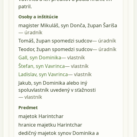
patril.
Osoby a inštitúcie
magister Mikuláš, syn Donča, župan Šariša
úradník
Tomáš, župan spomedzi sudcov
úradník
Teodor, župan spomedzi sudcov
úradník
Gall, syn Dominika
vlastník
Štefan, syn Vavrinca
vlastník
Ladislav, syn Vavrinca
vlastník
Jakub, syn Dominika alebo iný
spoluvlastník uvedený v sťažnosti
vlastník
Predmet
majetok Harintchar
hranice majetku Harintchar
dedičný majetok synov Dominika a