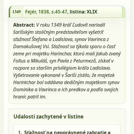
1349 - Fejér, 1838, s.45-47, listina: XLIX
1349
Fejér, 1838, s.45-47
, listina: XLIX
Abstract:
V roku 1349 kráľ Ľudovít nariadil
šarišským stoličným predstaviteľom vyšetriť
sťažnosť Štefana a Ladislava, synov Vavrinca z
Damakušovej Vsi. Sťažnosť sa týkala sporu o časť
zeme pri majetku Harinchar, ktorú mali Jakub zvaný
Foltus a Mikuláš, syn Pavla z Peturmező, získať v
rozpore so starším privilégiom kráľa Ladislava.
Vyšetrovanie vykonané v Šariši zistilo, že majetok
Harintchar bol oddávna dedičným majetkom synov
Dominika a Vavrinca a ich predkov a podľa svojich
hraníc patril im.
Udalosti zachytené v listine
1.
Sťažnosť na neoprávnené zabratie a