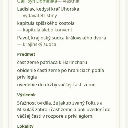
Gall, syn Dominika
vlastník
Ladislav, kedysi kráľ Uhorska
vydavateľ listiny
kapitula spišského kostola
kapitula alebo konvent
Pavol, krajinský sudca kráľovského dvora
krajinský sudca
Predmet
časť zeme patriaca k Harincharu
obídenie časti zeme po hraniciach podľa
privilégia
uvedenie do držby väčšej časti zeme
Výsledok
Sťažnosť tvrdila, že Jakub zvaný Foltus a
Mikuláš zabrali časť zeme a boli uvedení do
väčšej časti v rozpore s privilégiom.
Lokality