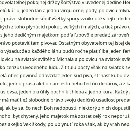
odvolateľnej pokojnej držby šoltýstvo v uvedenej dedine 
celú kúriu, jeden lán a jednu virgu ornej pôdy, polovicu mlyn
lej právo slobodne súdiť všetky spory vzniknuté v tejto dedin
tkých z toho plynúcich pokút, veľkých i malých, a tiež právo
j s jeho dedičným majetkom podľa ľubovôle predať; zároveň 
ávo postaviť tam pivovar. Ostatným obyvateľom tej istej d
úto výsadu: že z každého lánu budú ročne platiť iba jeden fe
lovicu na sviatok svätého Michala a polovicu na sviatok svä
o cenzus uvedeného ľudu. Z titulu pocty však na sviatok s
celá obec povinná odovzdať jeden sud piva, štrnásť kubulov 
ľu, jedno prasa alebo namiesto neho fertón denárov, a z 
us ovsa, jeden okrúhly bochník chleba a jedno kura. Každý 
y má mať tiež slobodné právo svoju dedičnú usadlosť predať 
lej, ak by sa, čo nech Boh nedopustí, niektorý z nich dopusti
ohol byť chytený, jeho majetok má zostať celý rok neporuš
ez akejkoľvek škody; po uplynutí roka však, ak by vrah nep