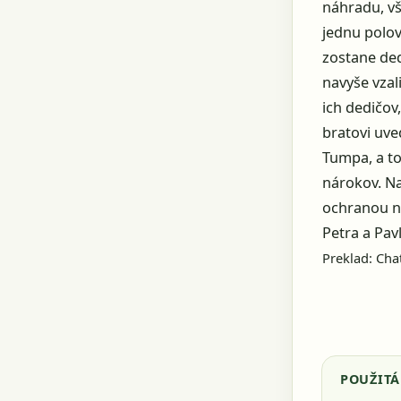
náhradu, vš
jednu polov
zostane de
navyše vzal
ich dedičov
bratovi uve
Tumpa, a to
nárokov. Na
ochranou na
Petra a Pav
Preklad: Ch
POUŽITÁ