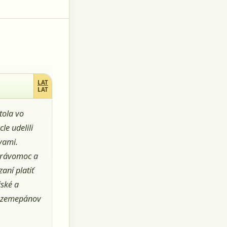
LAT
LAT
tola vo
le udelili
vami.
 právomoc a
aní platiť
čské a
k zemepánov