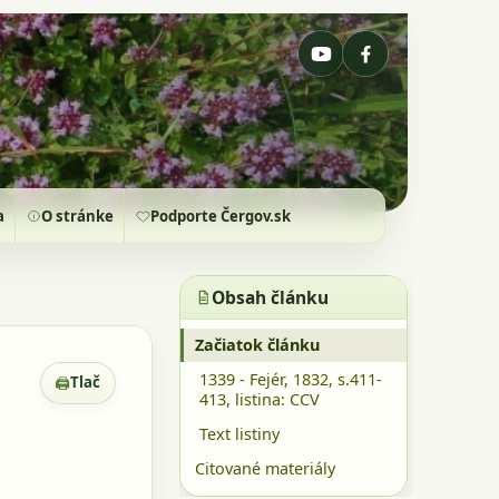
a
O stránke
Podporte Čergov.sk
Obsah článku
Začiatok článku
1339 - Fejér, 1832, s.411-
🖨
Tlač
Zobrazenie pre tlač
413, listina: CCV
Text listiny
Citované materiály