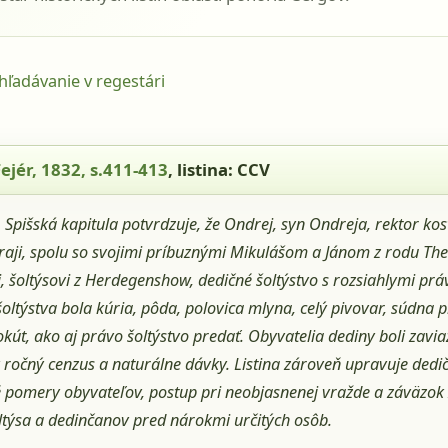
yhľadávanie v regestári
ér, 1832, s.411-413, listina: CCV
Fejér, 1832, s.411-413
, listina: CCV
:
Spišská kapitula potvrdzuje, že Ondrej, syn Ondreja, rektor kos
aji, spolu so svojimi príbuznými Mikulášom a Jánom z rodu Thec
, šoltýsovi z Herdegenshow, dedičné šoltýstvo s rozsiahlymi prá
oltýstva bola kúria, pôda, polovica mlyna, celý pivovar, súdna
okút, ako aj právo šoltýstvo predať. Obyvatelia dediny boli zaviaz
 ročný cenzus a naturálne dávky. Listina zároveň upravuje dedi
 pomery obyvateľov, postup pri neobjasnenej vražde a záväzo
oltýsa a dedinčanov pred nárokmi určitých osôb.