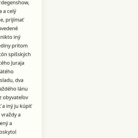
Herdegenshow,
a a celý
e, prijímať
 uvedené
nikto iný
ediny pritom
rtón spišských
tého Juraja
vätého
sladu, dva
každého lánu
z obyvateľov
a iný ju kúpiť
l vraždy a
ený a
oskytol