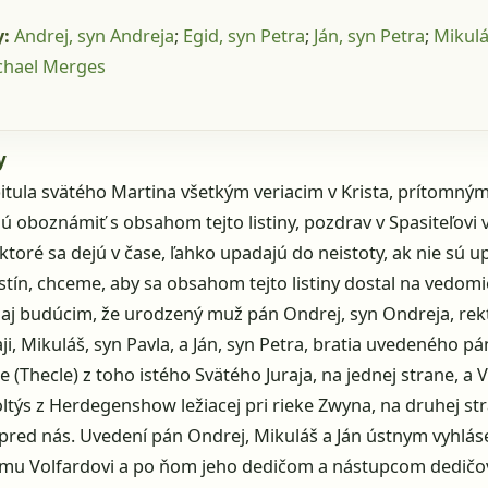
y:
Andrej, syn Andreja
;
Egid, syn Petra
;
Ján, syn Petra
;
Mikulá
chael Merges
y
itula svätého Martina všetkým veriacim v Krista, prítomný
jú oboznámiť s obsahom tejto listiny, pozdrav v Spasiteľovi 
 ktoré sa dejú v čase, ľahko upadajú do neistoty, ak nie sú 
stín, chceme, aby sa obsahom tejto listiny dostal na vedom
j budúcim, že urodzený muž pán Ondrej, syn Ondreja, rekt
ji, Mikuláš, syn Pavla, a Ján, syn Petra, bratia uvedeného p
 (Thecle) z toho istého Svätého Juraja, na jednej strane, a V
oltýs z Herdegenshow ležiacej pri rieke Zwyna, na druhej s
 pred nás. Uvedení pán Ondrej, Mikuláš a Ján ústnym vyhláse
mu Volfardovi a po ňom jeho dedičom a nástupcom dedičov 