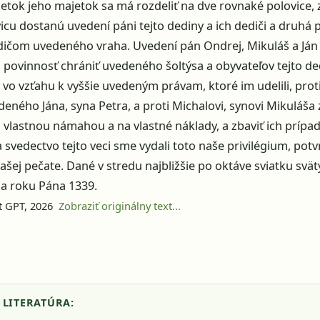
etok jeho majetok sa má rozdeliť na dve rovnaké polovice, 
icu dostanú uvedení páni tejto dediny a ich dediči a druhá 
dičom uvedeného vraha. Uvedení pán Ondrej, Mikuláš a Ján
i povinnosť chrániť uvedeného šoltýsa a obyvateľov tejto ded
, vo vzťahu k vyššie uvedeným právam, ktoré im udelili, proti
deného Jána, syna Petra, a proti Michalovi, synovi Mikuláša
 vlastnou námahou a na vlastné náklady, a zbaviť ich prípa
 svedectvo tejto veci sme vydali toto naše privilégium, pot
šej pečate. Dané v stredu najbližšie po oktáve sviatku svä
la roku Pána 1339.
at GPT, 2026
Zobraziť originálny text...
 LITERATÚRA: