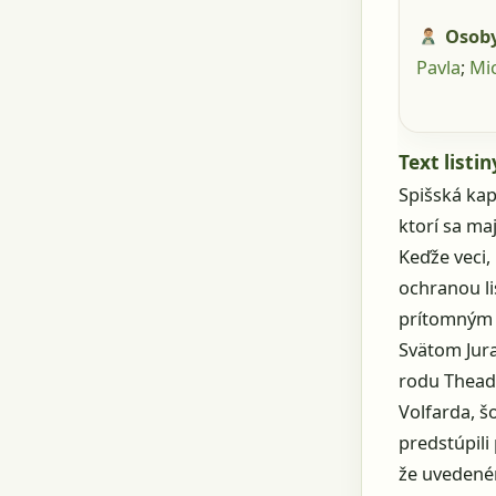
Osob
Pavla
;
Mi
Text listin
Spišská kap
ktorí sa ma
Keďže veci,
ochranou li
prítomným a
Svätom Jura
rodu Theade
Volfarda, š
predstúpili
že uvedené