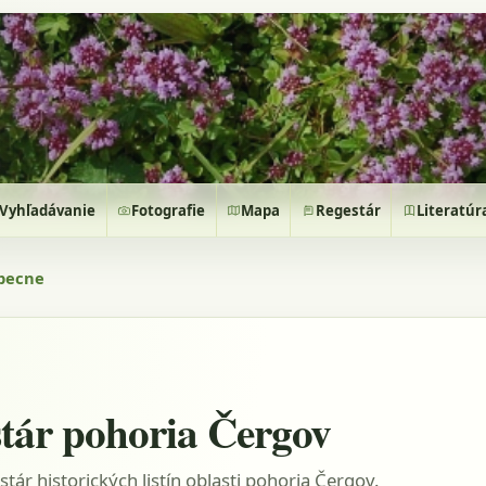
Vyhľadávanie
Fotografie
Mapa
Regestár
Literatúr
becne
tár pohoria Čergov
stár historických listín oblasti pohoria Čergov.