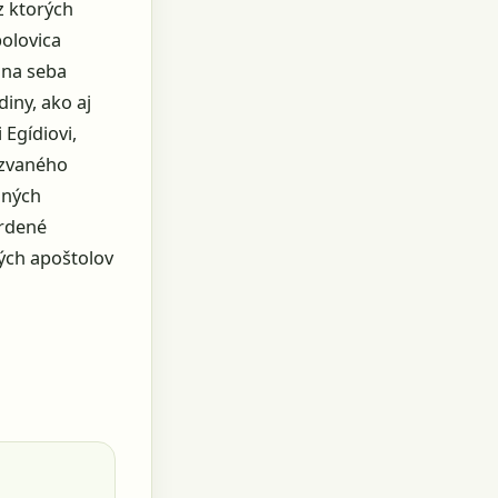
z ktorých
polovica
 na seba
iny, ako aj
 Egídiovi,
 zvaného
dných
vrdené
tých apoštolov