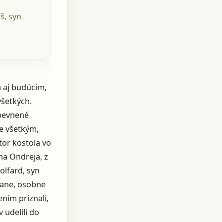
š, syn
m aj budúcim,
všetkých.
upevnené
ie všetkým,
or kostola vo
ána Ondreja, z
olfard, syn
trane, osobne
ním priznali,
udelili do