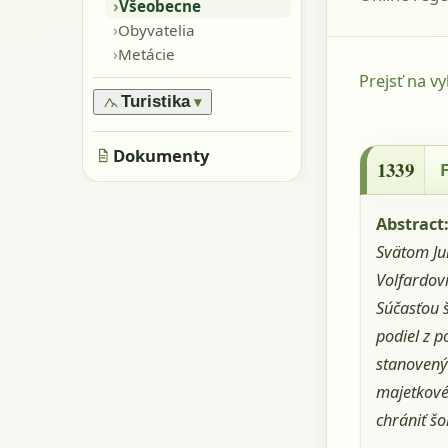
›
Oblasti
›
Všeobecne
›
Pamiatky
›
Obyvatelia
›
Skaly, kamene
›
Metácie
›
Jaskyne
Prejsť na v
Turistika
▾
›
Značené trasy
1339 - Fej
›
Dokumenty
Neznačené trasy
1339
Abstract
Svätom Jur
Volfardovi
Súčasťou š
podiel z p
stanovený
majetkové
chrániť š