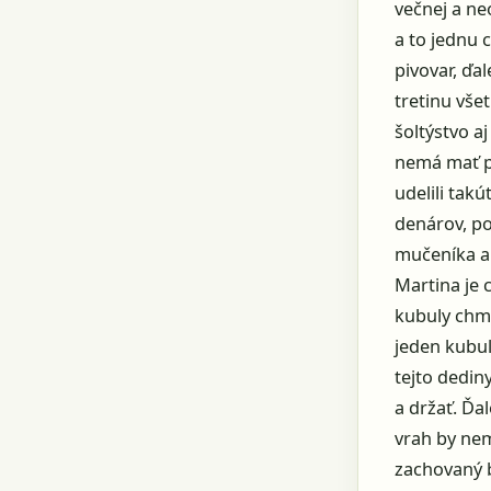
večnej a ne
a to jednu 
pivovar, ďa
tretinu vše
šoltýstvo a
nemá mať pr
udelili tak
denárov, po
mučeníka ak
Martina je 
kubuly chme
jeden kubul
tejto dedin
a držať. Ďa
vrah by nem
zachovaný b