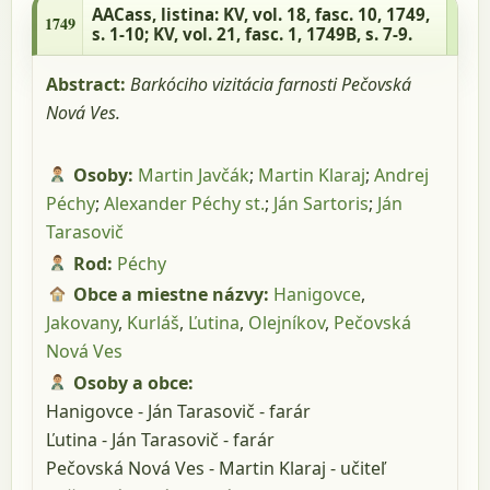
1749, s. 1-10; KV, vol. 21, fasc. 1, 1749B, s.
AACass
, listina: KV, vol. 18, fasc. 10, 1749,
1749
7-9.
s. 1-10; KV, vol. 21, fasc. 1, 1749B, s. 7-9.
Abstract:
Barkóciho vizitácia farnosti Pečovská
Nová Ves.
Osoby:
Martin Javčák
;
Martin Klaraj
;
Andrej
Péchy
;
Alexander Péchy st.
;
Ján Sartoris
;
Ján
Tarasovič
Rod:
Péchy
Obce a miestne názvy:
Hanigovce
,
Jakovany
,
Kurláš
,
Ľutina
,
Olejníkov
,
Pečovská
Nová Ves
Osoby a obce:
Hanigovce - Ján Tarasovič - farár
Ľutina - Ján Tarasovič - farár
Pečovská Nová Ves - Martin Klaraj - učiteľ