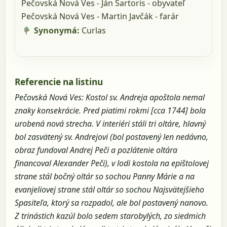
Pečovská Nová Ves - Ján Sartoris - obyvateľ
Pečovská Nová Ves - Martin Javčák - farár
Synonymá:
Curlas
Referencie na listinu
Pečovská Nová Ves: Kostol sv. Andreja apoštola nemal
znaky konsekrácie. Pred piatimi rokmi [cca 1744] bola
urobená nová strecha. V interiéri stáli tri oltáre, hlavný
bol zasvätený sv. Andrejovi (bol postavený len nedávno,
obraz fundoval Andrej Peči a pozlátenie oltára
financoval Alexander Peči), v lodi kostola na epištolovej
strane stál bočný oltár so sochou Panny Márie a na
evanjeliovej strane stál oltár so sochou Najsvätejšieho
Spasiteľa, ktorý sa rozpadol, ale bol postavený nanovo.
Z trinástich kazúl bolo sedem starobylých, zo siedmich