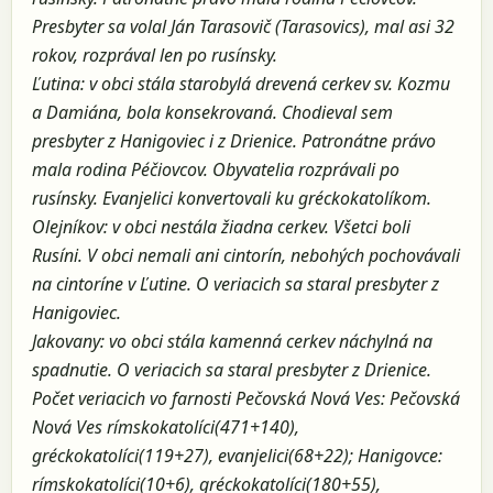
Presbyter sa volal Ján Tarasovič (Tarasovics), mal asi 32
rokov, rozprával len po rusínsky.
Ľutina: v obci stála starobylá drevená cerkev sv. Kozmu
a Damiána, bola konsekrovaná. Chodieval sem
presbyter z Hanigoviec i z Drienice. Patronátne právo
mala rodina Péčiovcov. Obyvatelia rozprávali po
rusínsky. Evanjelici konvertovali ku gréckokatolíkom.
Olejníkov: v obci nestála žiadna cerkev. Všetci boli
Rusíni. V obci nemali ani cintorín, nebohých pochovávali
na cintoríne v Ľutine. O veriacich sa staral presbyter z
Hanigoviec.
Jakovany: vo obci stála kamenná cerkev náchylná na
spadnutie. O veriacich sa staral presbyter z Drienice.
Počet veriacich vo farnosti Pečovská Nová Ves: Pečovská
Nová Ves rímskokatolíci(471+140),
gréckokatolíci(119+27), evanjelici(68+22); Hanigovce:
rímskokatolíci(10+6), gréckokatolíci(180+55),