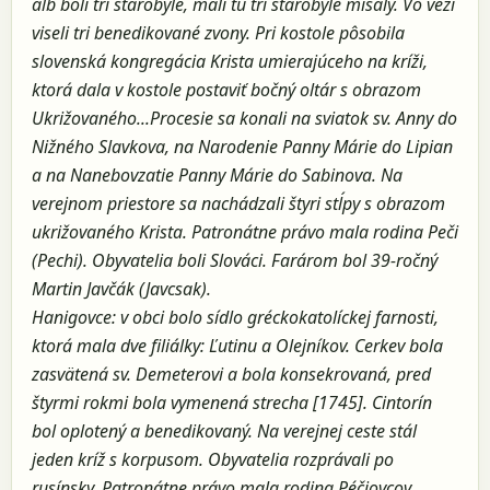
álb boli tri starobylé, mali tu tri starobylé misály. Vo veži
viseli tri benedikované zvony. Pri kostole pôsobila
slovenská kongregácia Krista umierajúceho na kríži,
ktorá dala v kostole postaviť bočný oltár s obrazom
Ukrižovaného...Procesie sa konali na sviatok sv. Anny do
Nižného Slavkova, na Narodenie Panny Márie do Lipian
a na Nanebovzatie Panny Márie do Sabinova. Na
verejnom priestore sa nachádzali štyri stĺpy s obrazom
ukrižovaného Krista. Patronátne právo mala rodina Peči
(Pechi). Obyvatelia boli Slováci. Farárom bol 39-ročný
Martin Javčák (Javcsak).
Hanigovce: v obci bolo sídlo gréckokatolíckej farnosti,
ktorá mala dve filiálky: Ľutinu a Olejníkov. Cerkev bola
zasvätená sv. Demeterovi a bola konsekrovaná, pred
štyrmi rokmi bola vymenená strecha [1745]. Cintorín
bol oplotený a benedikovaný. Na verejnej ceste stál
jeden kríž s korpusom. Obyvatelia rozprávali po
rusínsky. Patronátne právo mala rodina Péčiovcov.