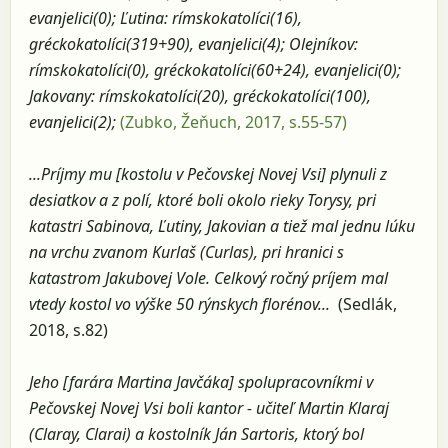
evanjelici(0); Ľutina: rímskokatolíci(16),
gréckokatolíci(319+90), evanjelici(4); Olejníkov:
rímskokatolíci(0), gréckokatolíci(60+24), evanjelici(0);
Jakovany: rímskokatolíci(20), gréckokatolíci(100),
evanjelici(2);
(Zubko, Žeňuch, 2017, s.55-57)
...Príjmy mu [kostolu v Pečovskej Novej Vsi] plynuli z
desiatkov a z polí, ktoré boli okolo rieky Torysy, pri
katastri Sabinova, Ľutiny, Jakovian a tiež mal jednu lúku
na vrchu zvanom Kurlaš (Curlas), pri hranici s
katastrom Jakubovej Vole. Celkový ročný príjem mal
vtedy kostol vo výške 50 rýnskych florénov...
(Sedlák,
2018, s.82)
Jeho [farára Martina Javčáka] spolupracovníkmi v
Pečovskej Novej Vsi boli kantor - učiteľ Martin Klaraj
(Claray, Clarai) a kostolník Ján Sartoris, ktorý bol