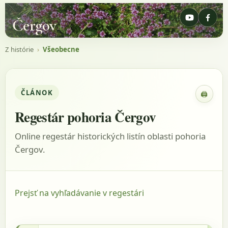
Čergov
Z histórie
›
Všeobecne
ČLÁNOK
🖨
Zobraz
Regestár pohoria Čergov
Online regestár historických listín oblasti pohoria
Čergov.
Prejsť na vyhľadávanie v regestári
1749 - AACass, listina: KV, vol. 18, fasc. 10,