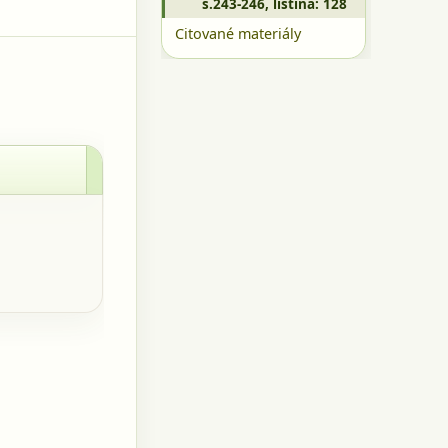
s.243-246, listina: 128
Citované materiály