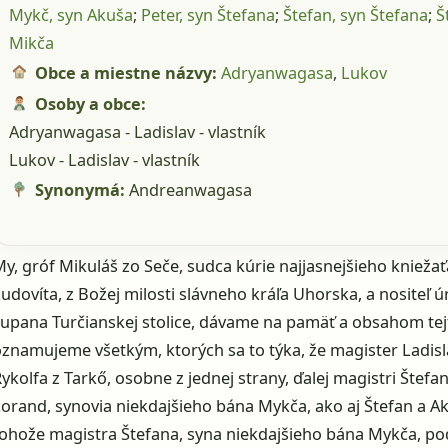
Mykč, syn Akuša
;
Peter, syn Štefana
;
Štefan, syn Štefana
;
Š
Mikča
Obce a miestne názvy:
Adryanwagasa
,
Lukov
Osoby a obce:
Adryanwagasa - Ladislav - vlastník
Lukov - Ladislav - vlastník
Synonymá:
Andreanwagasa
y, gróf Mikuláš zo Seče, sudca kúrie najjasnejšieho knieža
udovíta, z Božej milosti slávneho kráľa Uhorska, a nositeľ 
župana Turčianskej stolice, dávame na pamäť a obsahom tejt
oznamujeme všetkým, ktorých sa to týka, že magister Ladisl
ykolfa z Tarkő, osobne z jednej strany, ďalej magistri Štefa
Lorand, synovia niekdajšieho bána Mykča, ako aj Štefan a Ak
tohože magistra Štefana, syna niekdajšieho bána Mykča, p