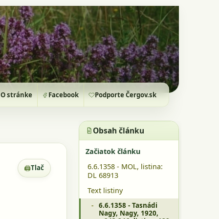
O stránke
Facebook
Podporte Čergov.sk
Obsah článku
Začiatok článku
6.6.1358 - MOL, listina:
🖨
Tlač
Zobrazenie pre tlač
DL 68913
Text listiny
6.6.1358 - Tasnádi
Nagy, Nagy, 1920,