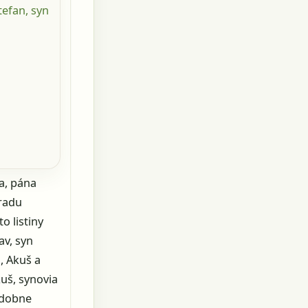
tefan, syn
ťa, pána
úradu
o listiny
av, syn
n, Akuš a
uš, synovia
odobne