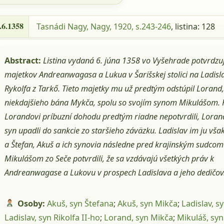
6.1358 - Tasnádi Nagy, Nagy, 1920, s.243-246, listina: 1
.6.1358
Tasnádi Nagy, Nagy, 1920, s.243-246
, listina: 128
Abstract:
Listina vydaná 6. júna 1358 vo Vyšehrade potvrdzu
majetkov Andreanwagasa a Lukua v Šarišskej stolici na Ladisl
Rykolfa z Tarkő. Tieto majetky mu už predtým odstúpil Lorand,
niekdajšieho bána Mykča, spolu so svojím synom Mikulášom. 
Lorandovi príbuzní dohodu predtým riadne nepotvrdili, Loran
syn upadli do sankcie zo staršieho záväzku. Ladislav im ju však
a Štefan, Akuš a ich synovia následne pred krajinským sudcom
Mikulášom zo Seče potvrdili, že sa vzdávajú všetkých práv k
Andreanwagase a Lukovu v prospech Ladislava a jeho dedičov
Osoby:
Akuš, syn Štefana
;
Akuš, syn Mikča
;
Ladislav, s
Ladislav, syn Rikolfa II-ho
;
Lorand, syn Mikča
;
Mikuláš, sy