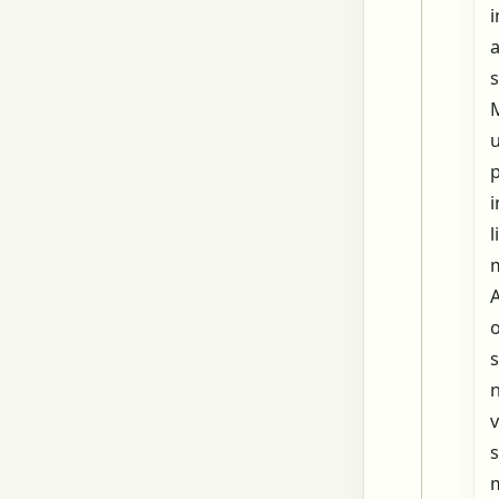
M
i
l
m
s