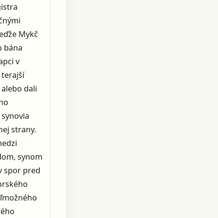
istra
očnými
keďže Mykč
ho bána
apci v
terajší
alebo dali
ého
 synovia
ej strany.
medzi
ndom, synom
v spor pred
orského
veľmožného
kého