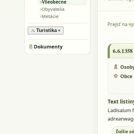
›
Oblasti
›
Všeobecne
›
Pamiatky
›
Obyvatelia
›
Skaly, kamene
›
Metácie
›
Jaskyne
Prejsť na v
Turistika
▾
›
Značené trasy
6.6.1358 
Dokumenty
›
Neznačené trasy
6.6.1358
Osob
Obce 
Text listin
Ladisalum f
adreanwaga
Ďalšie o