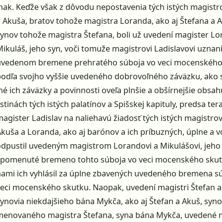
inak. Keďže však z dôvodu nepostavenia tých istých magistr
a Akuša, bratov tohože magistra Loranda, ako aj Štefana a 
synov tohože magistra Štefana, boli už uvedení magister Lo
ikuláš, jeho syn, voči tomuže magistrovi Ladislavovi uznan
uvedenom bremene prehratého súboja vo veci mocenského
podľa svojho vyššie uvedeného dobrovoľného záväzku, ako s
né ich záväzky a povinnosti oveľa plnšie a obšírnejšie obsah
istinách tých istých palatínov a Spišskej kapituly, predsa tera
agister Ladislav na naliehavú žiadosť tých istých magistrov
Akuša a Loranda, ako aj barónov a ich príbuzných, úplne a 
odpustil uvedeným magistrom Lorandovi a Mikulášovi, jeho 
spomenuté bremeno tohto súboja vo veci mocenského skut
nami ich vyhlásil za úplne zbavených uvedeného bremena s
veci mocenského skutku. Naopak, uvedení magistri Štefan a
ynovia niekdajšieho bána Mykča, ako aj Štefan a Akuš, syno
menovaného magistra Štefana, syna bána Mykča, uvedené 