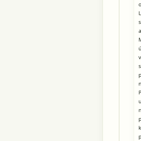
M
ú
s
p
n