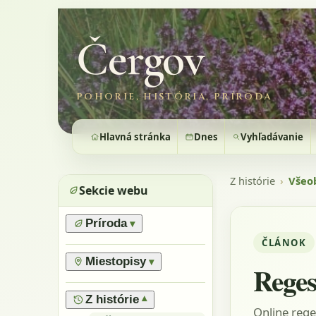
Čergov
POHORIE, HISTÓRIA, PRÍRODA
Hlavná stránka
Dnes
Vyhľadávanie
Z histórie
›
Všeo
Sekcie webu
Príroda
▾
ČLÁNOK
›
Prírodné pomery
›
Lesy
Miestopisy
▾
Reges
›
Horské lúky
›
Prírodné rezervácie
›
Flóra
›
Vrchy
Z histórie
▾
Online rege
›
Výnimočné stromy