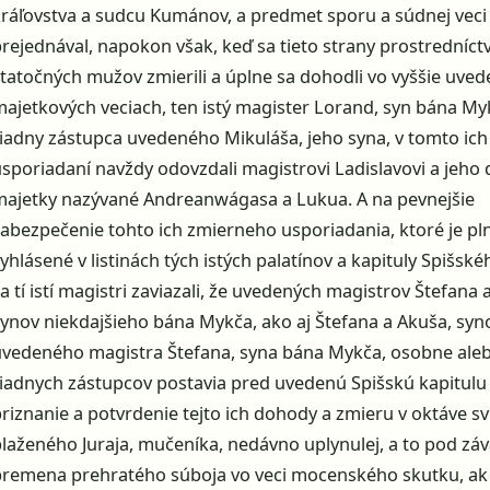
kráľovstva a sudcu Kumánov, a predmet sporu a súdnej veci
prejednával, napokon však, keď sa tieto strany prostredníc
statočných mužov zmierili a úplne sa dohodli vo vyššie uve
majetkových veciach, ten istý magister Lorand, syn bána Myk
riadny zástupca uvedeného Mikuláša, jeho syna, v tomto i
usporiadaní navždy odovzdali magistrovi Ladislavovi a jeho
majetky nazývané Andreanwágasa a Lukua. A na pevnejšie
zabezpečenie tohto ich zmierneho usporiadania, ktoré je pl
yhlásené v listinách tých istých palatínov a kapituly Spišské
a tí istí magistri zaviazali, že uvedených magistrov Štefana 
synov niekdajšieho bána Mykča, ako aj Štefana a Akuša, syn
uvedeného magistra Štefana, syna bána Mykča, osobne aleb
riadnych zástupcov postavia pred uvedenú Spišskú kapitulu
riznanie a potvrdenie tejto ich dohody a zmieru v oktáve sv
blaženého Juraja, mučeníka, nedávno uplynulej, a to pod z
bremena prehratého súboja vo veci mocenského skutku, ak 