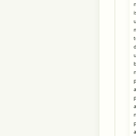
n
d
u
b
p
a
p
a