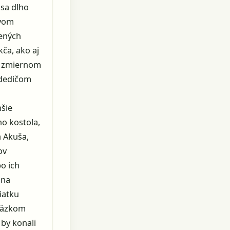
 sa dlho
tvom
dených
ča, ako aj
ch zmiernom
 dedičom
nšie
ho kostola,
a Akuša,
ov
o ich
 na
iatku
áväzkom
by konali