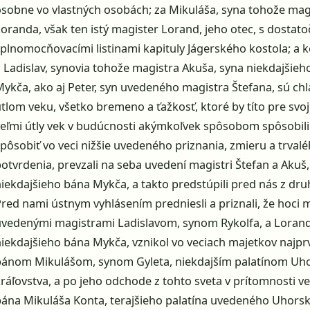
osobne vo vlastných osobách; za Mikuláša, syna tohože mag
Loranda, však ten istý magister Lorand, jeho otec, s dostat
splnomocňovacími listinami kapituly Jágerského kostola; a 
a Ladislav, synovia tohože magistra Akuša, syna niekdajšie
ykča, ako aj Peter, syn uvedeného magistra Štefana, sú chl
tlom veku, všetko bremeno a ťažkosť, ktoré by títo pre svoj 
veľmi útly vek v budúcnosti akýmkoľvek spôsobom spôsobili 
pôsobiť vo veci nižšie uvedeného priznania, zmieru a trval
otvrdenia, prevzali na seba uvedení magistri Štefan a Akuš,
iekdajšieho bána Mykča, a takto predstúpili pred nás z druh
Pred nami ústnym vyhlásením predniesli a priznali, že hoci 
uvedenými magistrami Ladislavom, synom Rykolfa, a Lora
niekdajšieho bána Mykča, vznikol vo veciach majetkov najpr
pánom Mikulášom, synom Gyleta, niekdajším palatínom Uh
kráľovstva, a po jeho odchode z tohto sveta v prítomnosti 
pána Mikuláša Konta, terajšieho palatína uvedeného Uhors