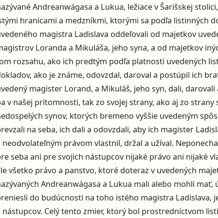
azývané Andreanwágasa a Lukua, ležiace v Šarišskej stolici
istými hranicami a medzníkmi, ktorými sa podľa listinných 
uvedeného magistra Ladislava oddeľovali od majetkov uve
magistrov Loranda a Mikuláša, jeho syna, a od majetkov iný
tom rozsahu, ako ich predtým podľa platnosti uvedených lis
okladov, ako je známe, odovzdal, daroval a postúpil ich brat
vedený magister Lorand, a Mikuláš, jeho syn, dali, darovali 
a v našej prítomnosti, tak zo svojej strany, ako aj zo strany 
nedospelých synov, ktorých bremeno vyššie uvedeným sp
revzali na seba, ich dali a odovzdali, aby ich magister Ladi
 neodvolateľným právom vlastnil, držal a užíval. Neponechali
re seba ani pre svojich nástupcov nijaké právo ani nijaké vl
ale všetko právo a panstvo, ktoré doteraz v uvedených maj
nazývaných Andreanwágasa a Lukua mali alebo mohli mať, 
preniesli do budúcnosti na toho istého magistra Ladislava, 
 nástupcov. Celý tento zmier, ktorý bol prostredníctvom list