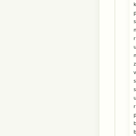
v
s
p