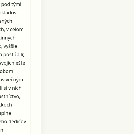
, pod tými
dokladov
dených
ch, v celom
tinných
, vyššie
a postúpili;
svojich ešte
ôsobom
slav večným
 si v nich
astníctvo,
etkoch
úplne
jeho dedičov
ín