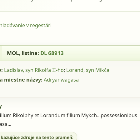
yhľadávanie v regestári
- MOL, listina: DL 68913
MOL
, listina:
DL 68913
y:
Ladislav, syn Rikolfa II-ho
;
Lorand, syn Mikča
a miestne názvy:
Adryanwagasa
y
ilium Rikolphy et Lorandum filium Mykch...possessionibus
sa...
dkazujúce zdroje na tento prameň: