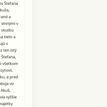
ov Štefana
Akuša,
rand a
í vinnými v
 skutku
a tieto a
ujú v
z ten istý
 Štefana,
vo všetkom
synovi,
ku, a pred
úboja vo
 Akuš,
via vyššie
majetky