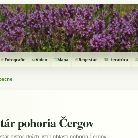
Fotografie
Video
Mapa
Regestár
Literatúra
becne
tár pohoria Čergov
stár historických listín oblasti pohoria Čergov.