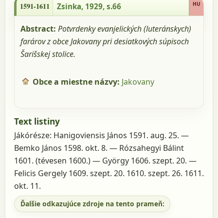
HU
1591-1611
Zsinka, 1929, s.66
Abstract:
Potvrdenky evanjelických (luteránskych)
farárov z obce Jakovany pri desiatkových súpisoch
Šarišskej stolice.
Obce a miestne názvy:
Jakovany
Text listiny
Jákórésze: Hanigoviensis János 1591. aug. 25. —
Bemko János 1598. okt. 8. — Rózsahegyi Bálint
1601. (tévesen 1600.) — György 1606. szept. 20. —
Felicis Gergely 1609. szept. 20. 1610. szept. 26. 1611.
okt. 11.
Ďalšie odkazujúce zdroje na tento prameň: