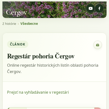
Čergov
Z histórie
›
Všeobecne
ČLÁNOK
🖨
Zobraz
Regestár pohoria Čergov
Online regestár historických listín oblasti pohoria
Čergov.
Prejsť na vyhľadávanie v regestári
1591-1611 - Zsinka, 1929, s.66