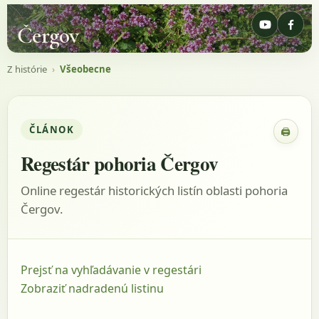
Čergov
Z histórie
›
Všeobecne
ČLÁNOK
🖨
Zobraz
Regestár pohoria Čergov
Online regestár historických listín oblasti pohoria
Čergov.
Prejsť na vyhľadávanie v regestári
Zobraziť nadradenú listinu