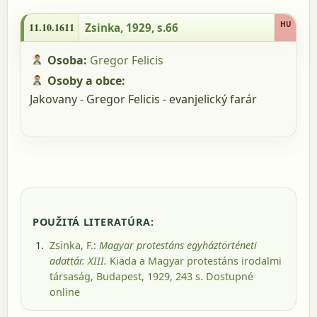
11.10.1611 - Zsinka, 1929, s.66
HU
11.10.1611
Zsinka, 1929, s.66
Osoba:
Gregor Felicis
Osoby a obce:
Jakovany - Gregor Felicis - evanjelický farár
POUŽITÁ LITERATÚRA:
Zsinka, F.:
Magyar protestáns egyháztörténeti
adattár. XIII.
Kiada a Magyar protestáns irodalmi
társaság, Budapest, 1929
, 243 s.
Dostupné
online