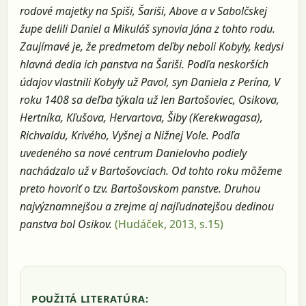
rodové majetky na Spiši, Šariši, Above a v Sabolčskej
župe delili Daniel a Mikuláš synovia Jána z tohto rodu.
Zaujímavé je, že predmetom deľby neboli Kobyly, kedysi
hlavná dedia ich panstva na Šariši. Podľa neskorších
údajov vlastnili Kobyly už Pavol, syn Daniela z Perína, V
roku 1408 sa deľba týkala už len Bartošoviec, Osikova,
Hertníka, Kľušova, Hervartova, Šiby (Kerekwagasa),
Richvaldu, Krivého, Vyšnej a Nižnej Vole. Podľa
uvedeného sa nové centrum Danielovho podiely
nachádzalo už v Bartošovciach. Od tohto roku môžeme
preto hovoriť o tzv. Bartošovskom panstve. Druhou
najvýznamnejšou a zrejme aj najľudnatejšou dedinou
panstva bol Osikov.
(Hudáček, 2013, s.15)
POUŽITÁ LITERATÚRA: