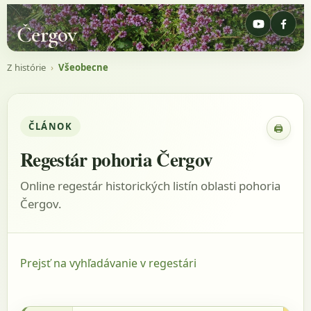
Čergov
Z histórie
›
Všeobecne
ČLÁNOK
🖨
Zobraz
Regestár pohoria Čergov
Online regestár historických listín oblasti pohoria
Čergov.
Prejsť na vyhľadávanie v regestári
17.1.1408 - Mályusz, 1958, s.106, listina: