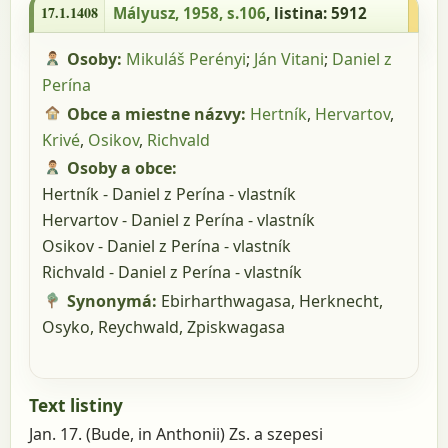
5912
17.1.1408
Mályusz, 1958, s.106
, listina: 5912
Osoby:
Mikuláš Perényi
;
Ján Vitani
;
Daniel z
Perína
Obce a miestne názvy:
Hertník
,
Hervartov
,
Krivé
,
Osikov
,
Richvald
Osoby a obce:
Hertník - Daniel z Perína - vlastník
Hervartov - Daniel z Perína - vlastník
Osikov - Daniel z Perína - vlastník
Richvald - Daniel z Perína - vlastník
Synonymá:
Ebirharthwagasa,
Herknecht,
Osyko,
Reychwald,
Zpiskwagasa
Text listiny
Jan. 17. (Bude, in Anthonii) Zs. a szepesi