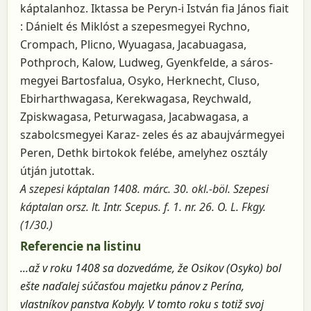
káptalanhoz. Iktassa be Peryn-i István fia János fiait
: Dánielt és Miklóst a szepesmegyei Rychno,
Crompach, Plicno, Wyuagasa, Jacabuagasa,
Pothproch, Kalow, Ludweg, Gyenkfelde, a sáros-
megyei Bartosfalua, Osyko, Herknecht, Cluso,
Ebirharthwagasa, Kerekwagasa, Reychwald,
Zpiskwagasa, Peturwagasa, Jacabwagasa, a
szabolcsmegyei Karaz- zeles és az abaujvármegyei
Peren, Dethk birtokok felébe, amelyhez osztály
útján jutottak.
A szepesi káptalan 1408. márc. 30. okl.-böl. Szepesi
káptalan orsz. lt. Intr. Scepus. f. 1. nr. 26. O. L. Fkgy.
(1/30.)
Referencie na listinu
...až v roku 1408 sa dozvedáme, že Osikov (Osyko) bol
ešte naďalej súčasťou majetku pánov z Perína,
vlastníkov panstva Kobyly. V tomto roku s totiž svoj