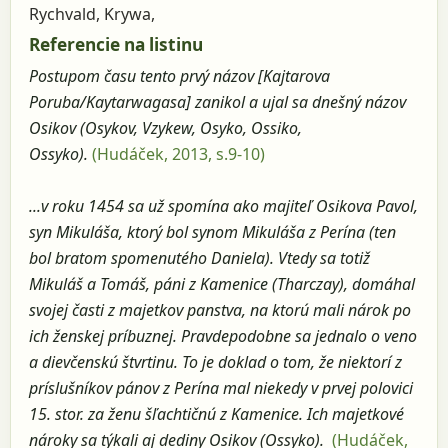
Rychvald, Krywa,
Referencie na listinu
Postupom času tento prvý názov [Kajtarova
Poruba/Kaytarwagasa] zanikol a ujal sa dnešný názov
Osikov (Osykov, Vzykew, Osyko, Ossiko,
Ossyko).
(Hudáček, 2013, s.9-10)
...v roku 1454 sa už spomína ako majiteľ Osikova Pavol,
syn Mikuláša, ktorý bol synom Mikuláša z Perína (ten
bol bratom spomenutého Daniela). Vtedy sa totiž
Mikuláš a Tomáš, páni z Kamenice (Tharczay), domáhal
svojej časti z majetkov panstva, na ktorú mali nárok po
ich ženskej príbuznej. Pravdepodobne sa jednalo o veno
a dievčenskú štvrtinu. To je doklad o tom, že niektorí z
príslušníkov pánov z Perína mal niekedy v prvej polovici
15. stor. za ženu šľachtičnú z Kamenice. Ich majetkové
nároky sa týkali aj dediny Osikov (Ossyko).
(Hudáček,