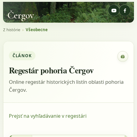
Čergov
Z histórie
›
Všeobecne
ČLÁNOK
🖨
Zobraz
Regestár pohoria Čergov
Online regestár historických listín oblasti pohoria
Čergov.
Prejsť na vyhľadávanie v regestári
31.3.1454 - MOL, listina: DL 44725