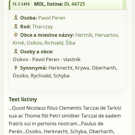
31.3.1454
MOL
, listina:
DL 44725
Osoba:
Pavol Peren
Rod:
Tharczay
Obce a miestne názvy:
Hertník
,
Hervartov
,
Krivé
,
Osikov
,
Richvald
,
Šiba
Osoby a obce:
Osikov - Pavol Peren - vlastník
Synonymá:
Herknecht,
Krywa,
Oberharth,
Ossiko,
Rychvald,
Schyba
Text listiny
...Quod Nicolaus filius Clementis Tarczai de Tarköi
sua ac Thome filii Petri similiter Tarczai de eadem
fratris sui in pertonis nostram...Paulus de
Perén...Ossiko, Herknecht, Schyba, Oberharth,