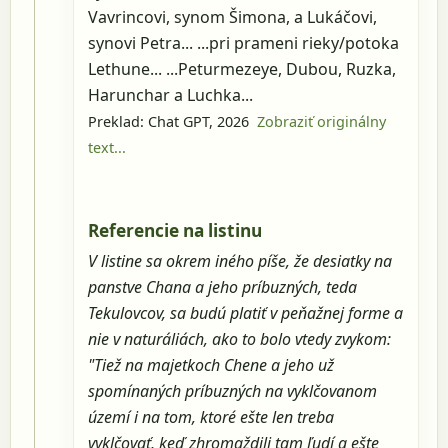
Vavrincovi, synom Šimona, a Lukáčovi,
synovi Petra... ...pri prameni rieky/potoka
Lethune... ...Peturmezeye, Dubou, Ruzka,
Harunchar a Luchka...
Preklad: Chat GPT, 2026
Zobraziť originálny
text...
Referencie na listinu
V listine sa okrem iného píše, že desiatky na
panstve Chana a jeho príbuzných, teda
Tekulovcov, sa budú platiť v peňažnej forme a
nie v naturáliách, ako to bolo vtedy zvykom:
"Tiež na majetkoch Chene a jeho už
spomínaných príbuzných na vyklčovanom
území i na tom, ktoré ešte len treba
vyklčovať, keď zhromaždili tam ľudí a ešte