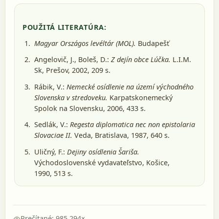
POUŽITÁ LITERATÚRA:
Magyar Országos levéltár (MOL).
Budapešť
Angelovič, J., Boleš, D.:
Z dejín obce Lúčka.
L.I.M.
Sk, Prešov, 2002
, 209 s.
Rábik, V.:
Nemecké osídlenie na území východného
Slovenska v stredoveku.
Karpatskonemecký
Spolok na Slovensku, 2006
, 433 s.
Sedlák, V.:
Regesta diplomatica nec non epistolaria
Slovaciae II.
Veda, Bratislava, 1987
, 640 s.
Uličný, F.:
Dejiny osídlenia Šariša.
Východoslovenské vydavateľstvo, Košice,
1990
, 513 s.
Prečítané: 985 294×