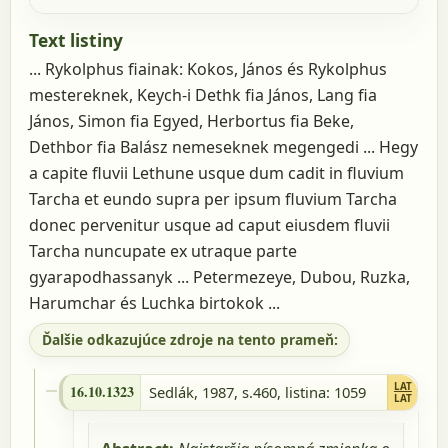
Text listiny
... Rykolphus fiainak: Kokos, János és Rykolphus
mestereknek, Keych-i Dethk fia János, Lang fia
János, Simon fia Egyed, Herbortus fia Beke,
Dethbor fia Balász nemeseknek megengedi ... Hegy
a capite fluvii Lethune usque dum cadit in fluvium
Tarcha et eundo supra per ipsum fluvium Tarcha
donec pervenitur usque ad caput eiusdem fluvii
Tarcha nuncupate ex utraque parte
gyarapodhassanyk ... Petermezeye, Dubou, Ruzka,
Harumchar és Luchka birtokok ...
Ďalšie odkazujúce zdroje na tento prameň:
16.10.1323 - Sedlák, 1987, s.460, listina:
LAT
16.10.1323
Sedlák, 1987, s.460
, listina: 1059
1059
LAT