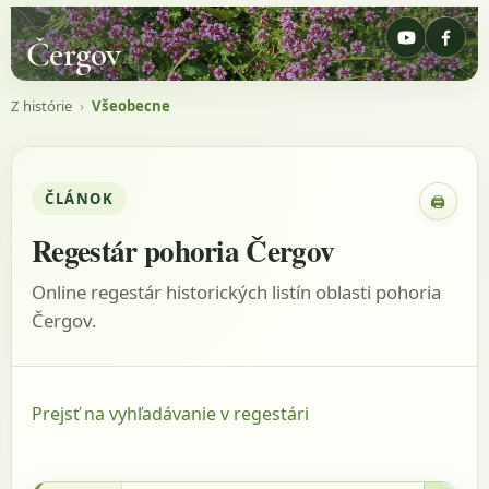
Čergov
Z histórie
›
Všeobecne
ČLÁNOK
🖨
Zobraz
Regestár pohoria Čergov
Online regestár historických listín oblasti pohoria
Čergov.
Prejsť na vyhľadávanie v regestári
16.10.1323 - MOL, listina: DL 68792