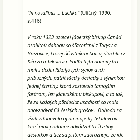
"in novalibus ... Luchka"
(Uličný, 1990,
s.416)
V roku 1323 uzavrel jágerský biskup Čanád
osobitnú dohodu so šľachticmi z Torysy a
Brezovice, ktorej účastníkmi boli aj šľachtici z
Kérczu a Tekulovci. Podľa tejto dohody tak
mali s dedín Rikolfových synov a ich
príbuzných, patriť všetky desiatky s výnimkou
jednej štvrtiny, ktorá zostávala tamojším
farárom, len jágerskému biskupovi, a to tak,
že za každých päťdesiat usadlostí sa malo
odovzdávať 64 českých grošov....Dohoda sa
však vzťahovala aj na majetky Tekulovcov,
ktorí mali podobne odvádzať tri štvrtiny
desiatkov a tiež sa pritom zdôrazňuje, že ide