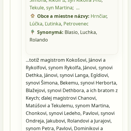
Šimona
;
Rikolf II, syn Rikolfa I-ho
;
Tekule, syn Martina
;
...
Obce a miestne názvy:
Hrnčiar
,
Lúčka
,
Ľutinka
,
Petrovenec
Synonymá:
Blasio,
Luchka,
Rolando
...totiž magistrom Kokošovi, Jánovi a
Rykolfovi, synom Rykolfa, Jánovi, synovi
Dethka, Jánovi, synovi Langa, Egídiovi,
synovi Šimona, Bekemu, synovi Herborta,
Blažejovi, synovi Dethbora, a ich bratom z
Keych; ďalej magistrovi Chanovi,
Matúšovi a Tekulemu, synom Martina,
Chonkovi, synovi Ledeho, Pavlovi, synovi
Ondreja, Jakubovi, Rolandovi a Jurajovi,
synom Petra, Pavlovi, Dominikovi a