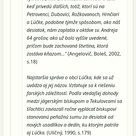
keď privedú ďalších, totiž, ktorí sú na
Petrovenci, Dubovici, Rožkovanoch, Hrnčiari
a Lúčke, podobne týmže spôsobom, ako náš
desiatok, nám zaplatia v oktáve sv. Andreja
64 grošov, ako už bolo vyššie uvedené,
pričom bude zachovaná štvrtina, ktorá
zostáva kňazom..."
(Angelovič, Boleš, 2002,
s.18)
Najstaršia správa o obci Lúčka, kde sa už
uvádza aj jej názov. Vzťahuje sa k riešeniu
farských záležitostí. Podľa vtedajšej dohody
medzi jágerským biskupom a Tekulovcami sa
šľachtici zaviazali ročne vyplácať biskupovi
stanovanú peňažnú sumu za desiatok od
nových usadlíkov a dedín, ku ktorým patrila
aj Lúčka.
(Uličný, 1990, s.179)