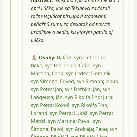
Abstract:
Najstaršia písomná zmienka o
obci Lúčka, kde sa Tekulovci zaviazali
ročne vyplácať biskupovi stanovanú
peňažnú sumu za desiatok od nových
usadlíkov a dedín, ku ktorým patrila aj
Lúčka.
Osoby:
Balász, syn Dethbora
;
Beke, syn Herborda
;
Čaňa, syn
Martina
;
Čank, syn Ledea
;
Dominik,
syn Šimona
;
Egyed, syn Simona
;
Jakub,
syn Petra
;
Ján, syn Dethka
;
Ján, syn
Langeusa
;
Ján, syn Rikolfa I-ho
;
Juraj,
syn Petra
;
Kokoš, syn Rikolfa I-ho
;
Lorand, syn Petra
;
Lukáš, syn Petra
;
Matúš, syn Martina
;
Pavol, syn
Šimona
;
Pavol, syn Andreja
;
Peter, syn