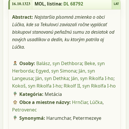
16.10.1323
MOL
, listina:
DL 68792
LAT
Abstract:
Najstaršia písomná zmienka o obci
Lúčka, kde sa Tekulovci zaviazali ročne vyplácať
biskupovi stanovanú peňažnú sumu za desiatok od
nových usadlíkov a dedín, ku ktorým patrila aj
Lúčka.
Osoby:
Balász, syn Dethbora
;
Beke, syn
Herborda
;
Egyed, syn Simona
;
Ján, syn
Langeusa
;
Ján, syn Dethka
;
Ján, syn Rikolfa I-ho
;
Kokoš, syn Rikolfa I-ho
;
Rikolf II, syn Rikolfa I-ho
Kategória:
Metácia
Obce a miestne názvy:
Hrnčiar
,
Lúčka
,
Petrovenec
Synonymá:
Harumchar,
Petermezeye