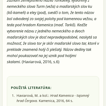
záznam zemepisného názvu Torkueley, vytvorený z
nemeckého slova Turm (veža) a maďarských slov ku
(kő-kameň) a eley (pod), svedčí o tom, že tento názov
bol odvodený zo svojej polohy pod kamennou vežou, a
teda pod hradom Kamenica (maď. Tarkő). Keďže
vytvorenie názvu z jedného nemeckého a dvoch
maďarských slov je dosť nepravdepodobné, naskytá sa
možnosť, že slovo tor je skôr maďarské slovo tar, ktoré v
preklade znamená holý či plešatý. Názov dediny tak
mohol poukazovať na jej vznik pod holými
skalami.
(Haviarová, 2016, s.6)
POUŽITÁ LITERATÚRA:
Haviarová, M. a kol.:
Hrad Kamenica - tajomný
hrad Čergova.
Kamenica, 2016
, 64 s.