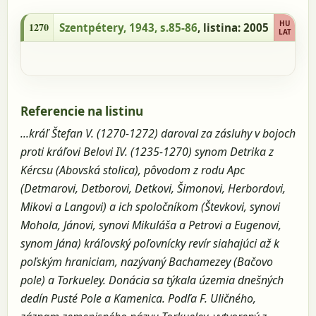
1270 - Szentpétery, 1943, s.85-86, listina:
2005
HU
1270
Szentpétery, 1943, s.85-86
, listina: 2005
LAT
Referencie na listinu
...kráľ Štefan V. (1270-1272) daroval za zásluhy v bojoch
proti kráľovi Belovi IV. (1235-1270) synom Detrika z
Kércsu (Abovská stolica), pôvodom z rodu Apc
(Detmarovi, Detborovi, Detkovi, Šimonovi, Herbordovi,
Mikovi a Langovi) a ich spoločníkom (Števkovi, synovi
Mohola, Jánovi, synovi Mikuláša a Petrovi a Eugenovi,
synom Jána) kráľovský poľovnícky revír siahajúci až k
poľským hraniciam, nazývaný Bachamezey (Bačovo
pole) a Torkueley. Donácia sa týkala územia dnešných
dedín Pusté Pole a Kamenica. Podľa F. Uličného,