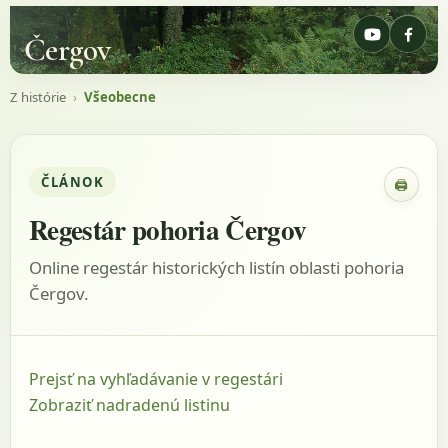
Čergov
Z histórie
›
Všeobecne
ČLÁNOK
🖨
Zobraz
Regestár pohoria Čergov
Online regestár historických listín oblasti pohoria
Čergov.
Prejsť na vyhľadávanie v regestári
Zobraziť nadradenú listinu