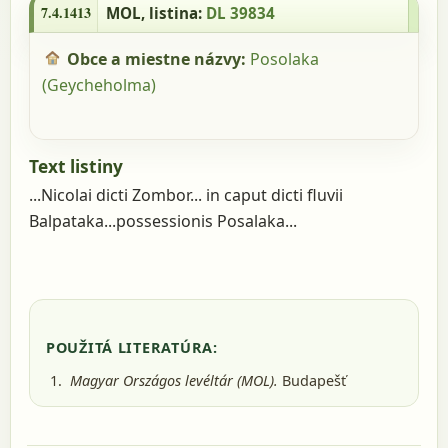
7.4.1413
MOL
, listina:
DL 39834
Obce a miestne názvy:
Posolaka
(Geycheholma)
Text listiny
...Nicolai dicti Zombor... in caput dicti fluvii
Balpataka...possessionis Posalaka...
POUŽITÁ LITERATÚRA:
Magyar Országos levéltár (MOL).
Budapešť