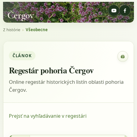
Čergov
Z histórie
›
Všeobecne
ČLÁNOK
🖨
Zobraz
Regestár pohoria Čergov
Online regestár historických listín oblasti pohoria
Čergov.
Prejsť na vyhľadávanie v regestári
7.4.1413 - MOL, listina: DL 39834