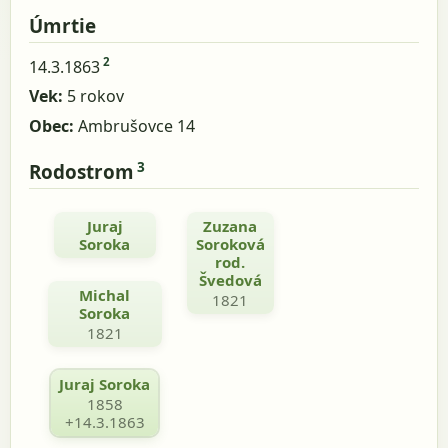
Úmrtie
2
14.3.1863
Vek:
5 rokov
Obec:
Ambrušovce 14
3
Rodostrom
Juraj
Zuzana
Soroka
Soroková
rod.
Švedová
Michal
1821
Soroka
1821
Juraj Soroka
1858
+14.3.1863