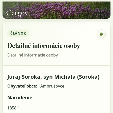
Čergov
ČLÁNOK
🖨
Zobraz
Detailné informácie osoby
Detailné informácie osoby
Juraj Soroka, syn Michala (Soroka)
Obyvateľ obce:
+Ambrušovce
Narodenie
1
1858