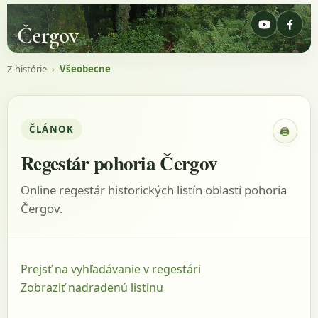
Čergov
Z histórie
›
Všeobecne
ČLÁNOK
🖨
Zobraz
Regestár pohoria Čergov
Online regestár historických listín oblasti pohoria
Čergov.
Prejsť na vyhľadávanie v regestári
Zobraziť nadradenú listinu