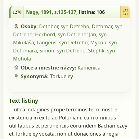
1270 - Nagy, 1891, s.135-137, listina: 106
LAT
1270
Nagy, 1891, s.135-137
, listina: 106
LAT
Osoby:
Dethbor, syn Detreho
;
Dethmar, syn
Detreho
;
Herbord, syn Detreho
;
Ján, syn
Mikuláša
;
Langeus, syn Detreho
;
Mykou, syn
Dethmara
;
Simon, syn Detreho
;
Stephk, syn
Mohola
Obce a miestne názvy:
Kamenica
Synonymá:
Torkueley
Text listiny
... ultra indagines prope terminos terre nostre
existencia in exitu ad Poloniam, cum omnibus
utilitatibus et pertinenciis eorumdem Bachamezey
et Torkueley vocata, non ut donaciones a regia