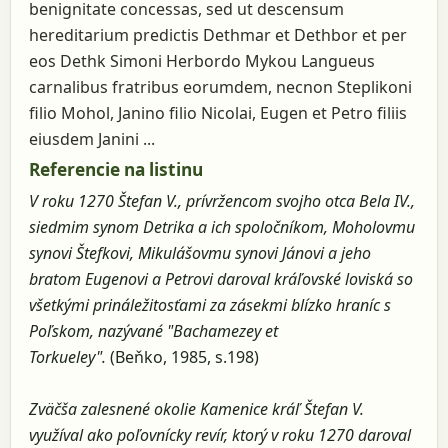
benignitate concessas, sed ut descensum
hereditarium predictis Dethmar et Dethbor et per
eos Dethk Simoni Herbordo Mykou Langueus
carnalibus fratribus eorumdem, necnon Steplikoni
filio Mohol, Janino filio Nicolai, Eugen et Petro filiis
eiusdem Janini ...
Referencie na listinu
V roku 1270 Štefan V., prívržencom svojho otca Bela IV.,
siedmim synom Detrika a ich spoločníkom, Moholovmu
synovi Štefkovi, Mikulášovmu synovi Jánovi a jeho
bratom Eugenovi a Petrovi daroval kráľovské loviská so
všetkými prináležitosťami za zásekmi blízko hraníc s
Poľskom, nazývané "Bachamezey et
Torkueley".
(Beňko, 1985, s.198)
Zväčša zalesnené okolie Kamenice kráľ Štefan V.
využíval ako poľovnícky revír, ktorý v roku 1270 daroval