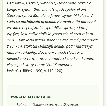
Detmarovi, Detkovi, Šimonovi, Herbordovi, Mikovi a
Langovi, synom Detricha, ale aj ich spoločníkom
Števkovi, synovi Mohola, a Jánovi, synovi Mikuláša. V
revíri sa nachádzala aj dedina Kamenica. Pri darovaní
vznikla o nej najstaršia spoľahlivá správa, z korej
vyplýva, že tunajšie sídlisko jestvovalo aj pred rokom
1270. Darovacia listina, podobne ako aj iné písomnosti
z 13. - 14. storočia uvádzajú dedinu pod maďarským
názvom Torkueley, zloženom z troch slov. Tor z
nemeckého Turm = veža, a maďarského ku = kameň,
eley = pod, vo význame "Pod Kamennou
Vežou".
(Uličný, 1990, s.119-120)
POUŽITÁ LITERATÚRA:
Beňko, J.:
Osídlenie severného Slovenska.