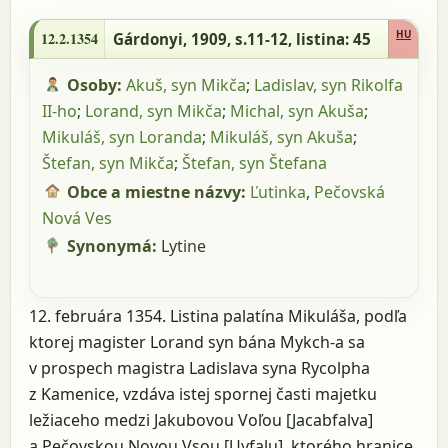
12.2.1354 - Gárdonyi, 1909, s.11-12,
listina: 45
HU
12.2.1354
Gárdonyi, 1909, s.11-12
, listina: 45
Osoby:
Akuš, syn Mikča
;
Ladislav, syn Rikolfa
II-ho
;
Lorand, syn Mikča
;
Michal, syn Akuša
;
Mikuláš, syn Loranda
;
Mikuláš, syn Akuša
;
Štefan, syn Mikča
;
Štefan, syn Štefana
Obce a miestne názvy:
Ľutinka
,
Pečovská
Nová Ves
Synonymá:
Lytine
12. februára 1354. Listina palatína Mikuláša, podľa
ktorej magister Lorand syn bána Mykch-a sa
v prospech magistra Ladislava syna Rycolpha
z Kamenice, vzdáva istej spornej časti majetku
ležiaceho medzi Jakubovou Voľou [Jacabfalva]
a Pečovskou Novou Vsou [Uyfalu], ktorého hranice