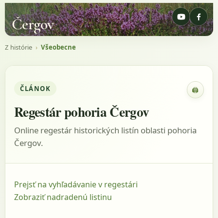
Čergov
Z histórie
›
Všeobecne
ČLÁNOK
🖨
Zobraz
Regestár pohoria Čergov
Online regestár historických listín oblasti pohoria
Čergov.
Prejsť na vyhľadávanie v regestári
Zobraziť nadradenú listinu