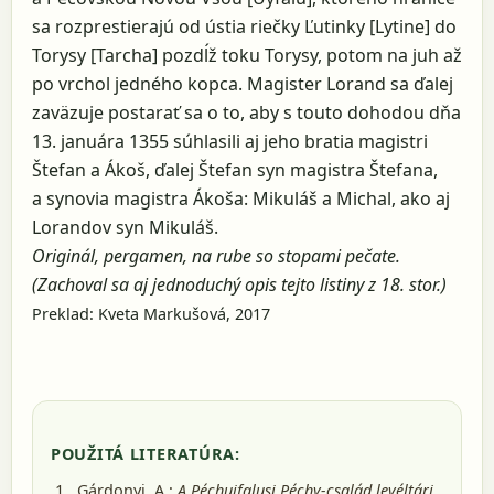
sa rozprestierajú od ústia riečky Ľutinky [Lytine] do
Torysy [Tarcha] pozdĺž toku Torysy, potom na juh až
po vrchol jedného kopca. Magister Lorand sa ďalej
zaväzuje postarať sa o to, aby s touto dohodou dňa
13. januára 1355 súhlasili aj jeho bratia magistri
Štefan a Ákoš, ďalej Štefan syn magistra Štefana,
a synovia magistra Ákoša: Mikuláš a Michal, ako aj
Lorandov syn Mikuláš.
Originál, pergamen, na rube so stopami pečate.
(Zachoval sa aj jednoduchý opis tejto listiny z 18. stor.)
Preklad: Kveta Markušová, 2017
POUŽITÁ LITERATÚRA:
Gárdonyi, A.:
A Péchujfalusi Péchy-család levéltári