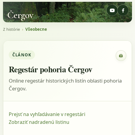
Čergov
Z histórie
›
Všeobecne
ČLÁNOK
🖨
Zobraz
Regestár pohoria Čergov
Online regestár historických listín oblasti pohoria
Čergov.
Prejsť na vyhľadávanie v regestári
Zobraziť nadradenú listinu