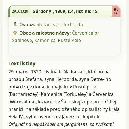
29.3.1320 - Gárdonyi, 1909, s.4, listina: 15
HU
29.3.1320
Gárdonyi, 1909, s.4
, listina: 15
LAT
Osoba:
Štefan, syn Herborda
Obce a miestne názvy:
Červenica pri
Sabinove
,
Kamenica
,
Pusté Pole
Text listiny
29. marec 1320. Listina kráľa Karla I., ktorou na
prosbu Štefana, syna Herborda, syna Detre- ho
potvrdzuje donáciu majetkov Pusté pole
[Bachamezey], Kamenica [Torkueley] a Červenica
[Weresalma], ležiacich v Šarišskej župe pri poľskej
hranici, na základe predloženého opisu listiny kráľa
Bela IV., vyhotoveného v Jágerskej kapitule.
Originál na nepoškodenom pergamene, so zvyškami