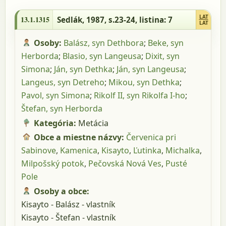
13.1.1315 - Sedlák, 1987, s.23-24, listina: 7
LAT
13.1.1315
Sedlák, 1987, s.23-24
, listina: 7
LAT
Osoby:
Balász, syn Dethbora
;
Beke, syn
Herborda
;
Blasio, syn Langeusa
;
Dixit, syn
Simona
;
Ján, syn Dethka
;
Ján, syn Langeusa
;
Langeus, syn Detreho
;
Mikou, syn Dethka
;
Pavol, syn Simona
;
Rikolf II, syn Rikolfa I-ho
;
Štefan, syn Herborda
Kategória:
Metácia
Obce a miestne názvy:
Červenica pri
Sabinove
,
Kamenica
,
Kisayto
,
Ľutinka
,
Michalka
,
Milpošský potok
,
Pečovská Nová Ves
,
Pusté
Pole
Osoby a obce:
Kisayto - Balász - vlastník
Kisayto - Štefan - vlastník