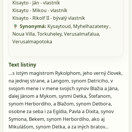
Kisayto - Ján - vlastník
Kisayto - Mikou - vlastník
Kisayto - Rikolf II - bývalý vlastník
Synonymá:
Kysaytoud,
Myhelhazatetey ,
Noua Villa,
Torkuheley,
Verusalmafalua,
Verusalmapotoka
Text listiny
…s istým magistrom Rykolphom, jeho verný človek,
na jednej strane, a Langom, synom Detriciho, v
svojom mene i v mene svojich synov Blažia a Jána,
ďalej Jánom a Mykom, synmi Detka, Štefanom,
synom Herbordiho, a Blažom, synom Detbora,
osobne za seba i za Egídia, Pavla a Dixita, synov
Symona, Bekem, synom Herbordiho, ako aj
Mikulášom, synom Detka, a za iných bratov…