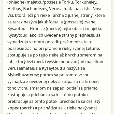
(ohľadne) majetku/possesie Torku, Torkuheley,
Hethas, Bachamezey, Verusalmafalua a istej Novej
Vsi, ktorá leží pri rieke Tarcha z južnej strany, ktorá
sa teraz nazýva Jakubfolua, a (possesie) zvanej
Kysaotod… Hranice (medze) tejto obce či majetku
Kysaytoud, ako ich uvedené strany predniesli, sa
vymedzujú v tomto poradí: prvá medza tejto
possesie začína pri prameni rieky zvanej Letune;
zostupuje sa po tejto rieke až k vrchu smerom na
juh, ktorý leží medzi vyššie menovanými majetkami
Verusalmafalua a Kysaytoud a nazýva sa
Myhelhazatetey; potom sa pri tomto vrchu
vychádza z uvedenej rieky a stúpa sa na hrebeň
toho vrchu smerom na západ; odtiaľ sa priamo
zostupuje a prichádza sa k istému potoku,
prekračuje sa tento potok, prechádza sa cez istý
kopec (berch) a prichádza sa k rieke nazývanej