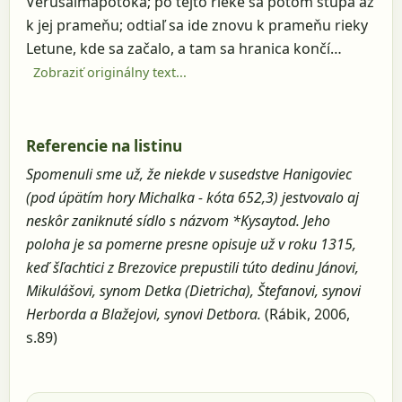
Verusalmapotoka; po tejto rieke sa potom stúpa až
k jej prameňu; odtiaľ sa ide znovu k prameňu rieky
Letune, kde sa začalo, a tam sa hranica končí…
Zobraziť originálny text...
Referencie na listinu
Spomenuli sme už, že niekde v susedstve Hanigoviec
(pod úpätím hory Michalka - kóta 652,3) jestvovalo aj
neskôr zaniknuté sídlo s názvom *Kysaytod. Jeho
poloha je sa pomerne presne opisuje už v roku 1315,
keď šľachtici z Brezovice prepustili túto dedinu Jánovi,
Mikulášovi, synom Detka (Dietricha), Štefanovi, synovi
Herborda a Blažejovi, synovi Detbora.
(Rábik, 2006,
s.89)