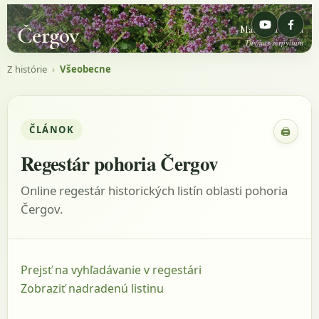
Čergov
Materina dúška
Thymus serpyllum
Z histórie
›
Všeobecne
ČLÁNOK
🖨
Zobraz
Regestár pohoria Čergov
Online regestár historických listín oblasti pohoria
Čergov.
Prejsť na vyhľadávanie v regestári
Zobraziť nadradenú listinu