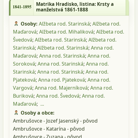
Krsty a manželstvá 1861-1888
Matrika Hradisko
, listina: Krsty a
1841-1895
manželstvá 1861-1888
Osoby:
Alžbeta rod. Starinská
;
Alžbeta rod.
Maďarová
;
Alžbeta rod. Mihaliková
;
Alžbeta rod.
Švedová
;
Alžbeta rod. Starinská
;
Alžbeta rod.
Starinská
;
Alžbeta rod. Starinská
;
Anna rod.
Maďarová
;
Anna rod. Starinská
;
Anna rod.
Soroková
;
Anna rod. Starinská
;
Anna rod.
Starinská
;
Anna rod. Starinská
;
Anna rod.
Pjateková
;
Anna rod. Pjateková
;
Anna rod.
Vargová
;
Anna rod. Majerníková
;
Anna rod.
Buriková
;
Anna rod. Švedová
;
Anna rod.
Maďarová
;
...
Osoby a obce:
Ambrušovce - Jozef Jasenský - pôvod
Ambrušovce - Katarína - pôvod
Ambrušovce - Zuzana - pôvod