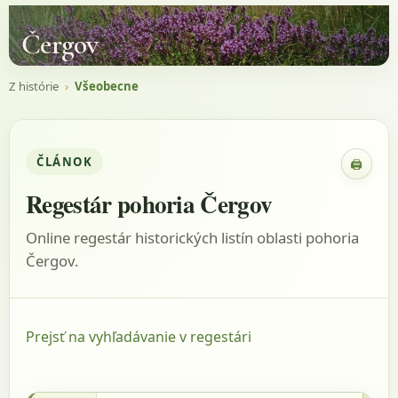
Čergov
Z histórie
›
Všeobecne
ČLÁNOK
🖨
Zobraz
Regestár pohoria Čergov
Online regestár historických listín oblasti pohoria
Čergov.
Prejsť na vyhľadávanie v regestári
1841-1895 - Matrika Hradisko, listina: